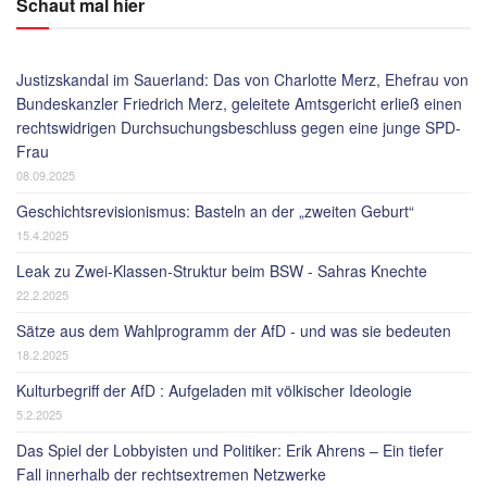
Schaut mal hier
Justizskandal im Sauerland: Das von Charlotte Merz, Ehefrau von
Bundeskanzler Friedrich Merz, geleitete Amtsgericht erließ einen
rechtswidrigen Durchsuchungsbeschluss gegen eine junge SPD-
Frau
08.09.2025
Geschichtsrevisionismus: Basteln an der „zweiten Geburt“
15.4.2025
Leak zu Zwei-Klassen-Struktur beim BSW - Sahras Knechte
22.2.2025
Sätze aus dem Wahlprogramm der AfD - und was sie bedeuten
18.2.2025
Kulturbegriff der AfD : Aufgeladen mit völkischer Ideologie
5.2.2025
Das Spiel der Lobbyisten und Politiker: Erik Ahrens – Ein tiefer
Fall innerhalb der rechtsextremen Netzwerke