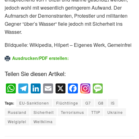
jedoch wohl mit wesentlich geringerem Aufwand. Der
Aufmarsch der Demonstranten, Protestler und militanten
Gegner “über’s Wasser“ fiele jedoch mit Sicherheit ins
Wasser.
Bildquelle: Wikipedia,
Hilpert
–
Eigenes Werk, Gemeinfrei
Ausdrucken/PDF erstellen:
Teilen Sie diesen Artikel:
W
T
Li
E
X
F
M
h
el
n
m
a
e
Tags:
EU-Sanktionen
Flüchtlinge
G7
G8
IS
at
e
k
ail
c
ss
Russland
Sicherheit
Terrorismus
TTIP
Ukraine
s
gr
e
e
a
Welgipfel
Weltklima
A
a
dI
b
g
p
m
n
o
e