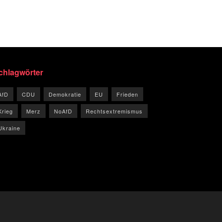
chlagwörter
AfD
CDU
Demokratie
EU
Frieden
Krieg
Merz
NoAfD
Rechtsextremismus
Ukraine