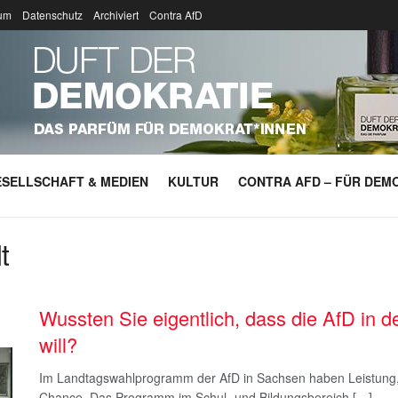
um
Datenschutz
Archiviert
Contra AfD
SELLSCHAFT & MEDIEN
KULTUR
CONTRA AFD – FÜR DEMO
t
Wussten Sie eigentlich, dass die AfD in de
will?
Im Landtagswahlprogramm der AfD in Sachsen haben Leistung, Di
Chance. Das Programm im Schul- und Bildungsbereich […]