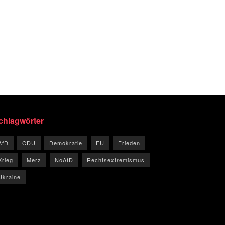
chlagwörter
AfD
CDU
Demokratie
EU
Frieden
Krieg
Merz
NoAfD
Rechtsextremismus
Ukraine