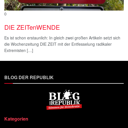
0
DIE ZEITenWENDE
Es ist schon erstaunlich: In gleich zwei großen Artikeln setzt sich
die Wochenzeitung DIE ZEIT mit der Entfesselung radikaler
Extremisten […]
BLOG DER REPUBLIK
Kategorien