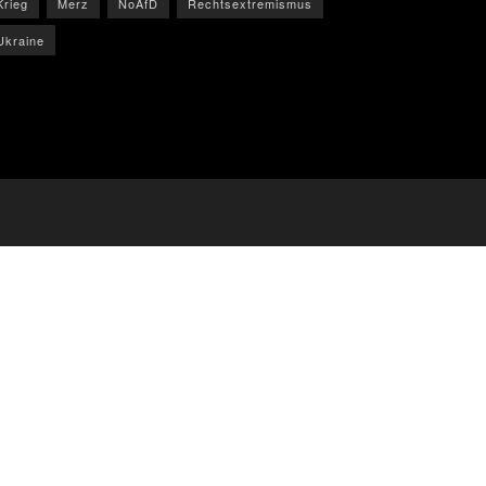
Krieg
Merz
NoAfD
Rechtsextremismus
Ukraine