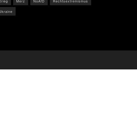
Krieg
Merz
NoAfD
Rechtsextremismus
Ukraine