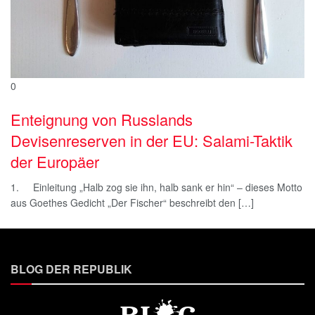
0
Enteignung von Russlands
Devisenreserven in der EU: Salami-Taktik
der Europäer
1. Einleitung „Halb zog sie ihn, halb sank er hin“ – dieses Motto
aus Goethes Gedicht „Der Fischer“ beschreibt den […]
BLOG DER REPUBLIK