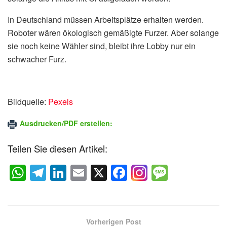
In Deutschland müssen Arbeitsplätze erhalten werden.
Roboter wären ökologisch gemäßigte Furzer. Aber solange
sie noch keine Wähler sind, bleibt ihre Lobby nur ein
schwacher Furz.
Bildquelle:
Pexels
Ausdrucken/PDF erstellen:
Teilen Sie diesen Artikel:
W
T
Li
E
X
F
M
h
el
n
m
a
e
at
e
k
ail
c
ss
s
gr
e
e
a
Vorherigen Post