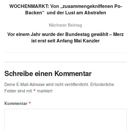
A
a
dI
b
g
WOCHENMARKT: Von „zusammengekniffenen Po-
p
m
n
o
e
Backen“ und der Lust am Abstrafen
p
o
Nächster Beitrag
k
Vor einem Jahr wurde der Bundestag gewählt – Merz
ist erst seit Anfang Mai Kanzler
Schreibe einen Kommentar
Deine E-Mail-Adresse wird nicht veröffentlicht.
Erforderliche
Felder sind mit
markiert
*
Kommentar
*