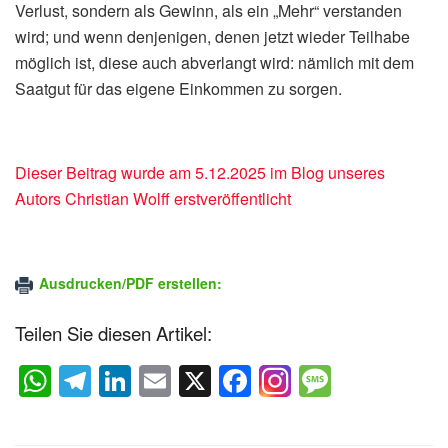
Verlust, sondern als Gewinn, als ein „Mehr“ verstanden
wird; und wenn denjenigen, denen jetzt wieder Teilhabe
möglich ist, diese auch abverlangt wird: nämlich mit dem
Saatgut für das eigene Einkommen zu sorgen.
Dieser Beitrag wurde am 5.12.2025 im Blog unseres
Autors Christian Wolff erstveröffentlicht
Ausdrucken/PDF erstellen:
Teilen Sie diesen Artikel:
W
T
Li
E
X
F
M
h
el
n
m
a
e
at
e
k
ail
c
ss