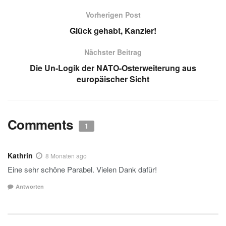
s
gr
e
e
a
Vorherigen Post
A
a
dI
b
g
Glück gehabt, Kanzler!
p
m
n
o
e
Nächster Beitrag
p
o
Die Un-Logik der NATO-Osterweiterung aus
k
europäischer Sicht
Comments
1
Kathrin
8 Monaten ago
Eine sehr schöne Parabel. Vielen Dank dafür!
Antworten