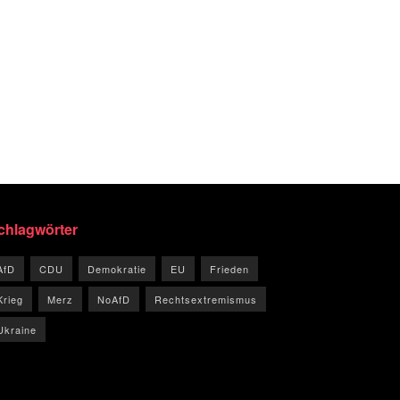
chlagwörter
AfD
CDU
Demokratie
EU
Frieden
Krieg
Merz
NoAfD
Rechtsextremismus
Ukraine