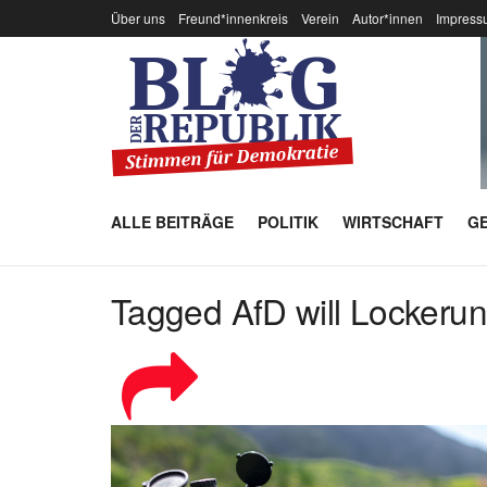
Über uns
Freund*innenkreis
Verein
Autor*innen
Impress
ALLE BEITRÄGE
POLITIK
WIRTSCHAFT
GE
Tagged AfD will Lockeru