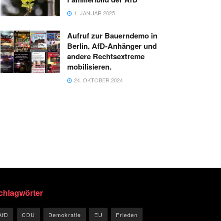
1. JANUAR 2025
Aufruf zur Bauerndemo in
Berlin, AfD-Anhänger und
andere Rechtsextreme
mobilisieren.
24. OKTOBER 2024
chlagwörter
AfD
CDU
Demokratie
EU
Frieden