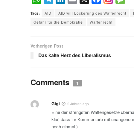
h
el
n
m
a
e
Tags:
AfD
AfD will Lockerung des Waffenrecht
at
e
k
ail
c
s
Gefahr für die Demokratie
Waffenrecht
s
gr
e
e
a
A
a
dI
b
g
p
m
n
o
e
Vorherigen Post
p
o
Das kalte Herz des Liberalismus
k
Comments
1
Gigi
2 Jahren ago
Eine der strengsten Waffengesetze überhau
klar, dass ihr Kommentare mit unangeneh
noch einmal.)