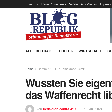
Über uns
Freund*innenkreis
Verein
Autor*innen
Impress
ALLE BEITRÄGE
POLITIK
WIRTSCHAFT
GE
Home
Contra AfD - Für Demokratie. Jetzt!
Wussten Sie eigent
das Waffenrecht lib
Von
Redaktion contra AfD
18. Juli 2024