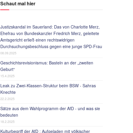
Schaut mal hier
Justizskandal im Sauerland: Das von Charlotte Merz,
Ehefrau von Bundeskanzler Friedrich Merz, geleitete
Amtsgericht erließ einen rechtswidrigen
Durchsuchungsbeschluss gegen eine junge SPD-Frau
08.09.2025
Geschichtsrevisionismus: Basteln an der „zweiten
Geburt“
15.4.2025
Leak zu Zwei-Klassen-Struktur beim BSW - Sahras
Knechte
22.2.2025
Sätze aus dem Wahlprogramm der AfD - und was sie
bedeuten
18.2.2025
Kulturbegriff der AfD : Aufgeladen mit völkischer