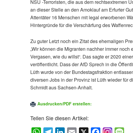
NSU -Terroristen, die aus dem rechtsextremen Umf
an dieser Stelle an den Amoklauf am Erfurter G
Attentäter 16 Menschen mit legal erworbenen Waf
Hintergründe für die Verschärfung des Waffenrec
Zu guter Letzt noch ein Zitat des ehemaligen Pre
„Wir können die Migranten nachher immer noch e
Vergasen, wie du willst“. Das sagte er 2020 ein
veröffentlicht. Dass der AfD Sprech in die Öffent
Lüth wurde von der Bundestagsfraktion entlassen
diversen Jobs in der Provinz ist Lüth wieder für d
Schmidt aus Sachsen-Anhalt.
Ausdrucken/PDF erstellen:
Teilen Sie diesen Artikel:
W
T
Li
E
X
F
M