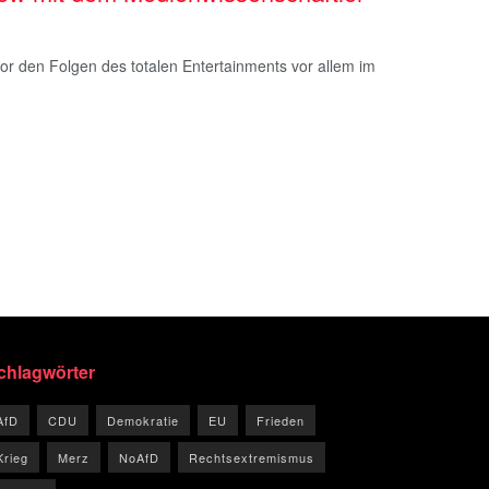
r den Folgen des totalen Entertainments vor allem im
chlagwörter
AfD
CDU
Demokratie
EU
Frieden
Krieg
Merz
NoAfD
Rechtsextremismus