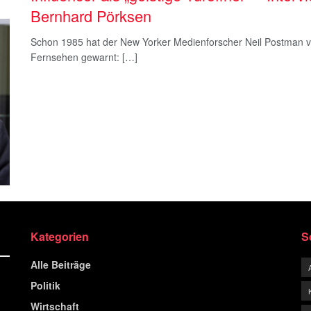
Bernhard Pörksen
Schon 1985 hat der New Yorker Medienforscher Neil Postman vo
Fernsehen gewarnt: […]
Kategorien
S
Alle Beiträge
Politik
Wirtschaft