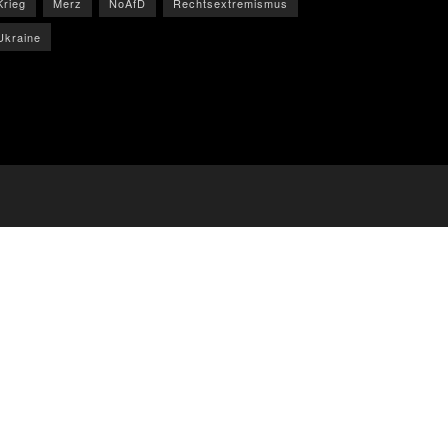
Krieg
Merz
NoAfD
Rechtsextremismus
Ukraine