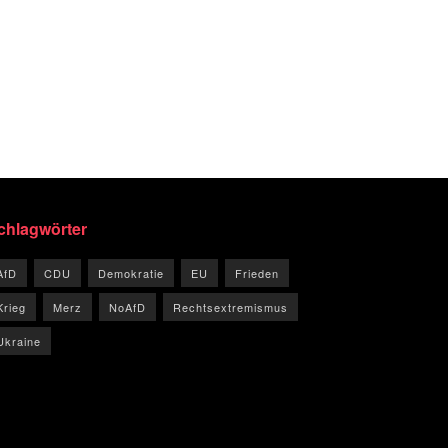
chlagwörter
AfD
CDU
Demokratie
EU
Frieden
Krieg
Merz
NoAfD
Rechtsextremismus
Ukraine