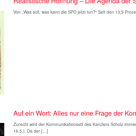
Realistische Hoffnung – Die Agenda der 
Von „Was soll, was kann die SPD jetzt tun?“ Seit den 13,9 Proz
Auf ein Wort: Alles nur eine Frage der K
Zurecht wird der Kommunikationsstil des Kanzlers Scholz immer w
16.5.). Da der […]