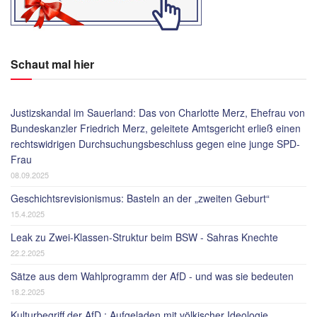
Schaut mal hier
Justizskandal im Sauerland: Das von Charlotte Merz, Ehefrau von
Bundeskanzler Friedrich Merz, geleitete Amtsgericht erließ einen
rechtswidrigen Durchsuchungsbeschluss gegen eine junge SPD-
Frau
08.09.2025
Geschichtsrevisionismus: Basteln an der „zweiten Geburt“
15.4.2025
Leak zu Zwei-Klassen-Struktur beim BSW - Sahras Knechte
22.2.2025
Sätze aus dem Wahlprogramm der AfD - und was sie bedeuten
18.2.2025
Kulturbegriff der AfD : Aufgeladen mit völkischer Ideologie