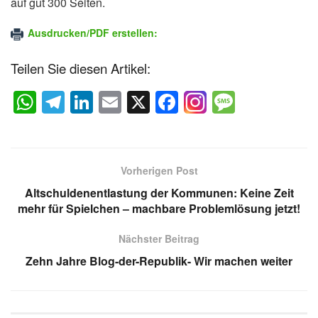
auf gut 300 Seiten.
Ausdrucken/PDF erstellen:
Teilen Sie diesen Artikel:
W
T
Li
E
X
F
M
h
el
n
m
a
e
at
e
k
ail
c
ss
s
gr
e
e
a
Vorherigen Post
A
a
dI
b
g
Altschuldenentlastung der Kommunen: Keine Zeit
p
m
n
o
e
mehr für Spielchen – machbare Problemlösung jetzt!
p
o
Nächster Beitrag
k
Zehn Jahre Blog-der-Republik- Wir machen weiter