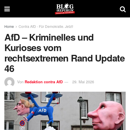
Home
Contra AfD - Für Demokratie. Jetzt!
AfD – Kriminelles und
Kurioses vom
rechtsextremen Rand Update
46
Von
Redaktion contra AfD
29. Mai 2026