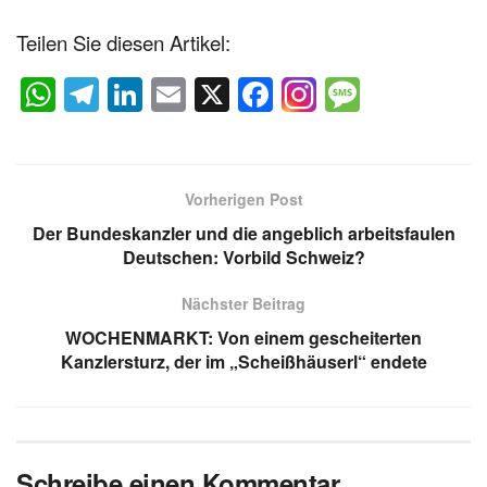
Teilen Sie diesen Artikel:
W
T
Li
E
X
F
M
h
el
n
m
a
e
at
e
k
ail
c
ss
s
gr
e
e
a
Vorherigen Post
A
a
dI
b
g
Der Bundeskanzler und die angeblich arbeitsfaulen
p
m
n
o
e
Deutschen: Vorbild Schweiz?
p
o
Nächster Beitrag
k
WOCHENMARKT: Von einem gescheiterten
Kanzlersturz, der im „Scheißhäuserl“ endete
Schreibe einen Kommentar