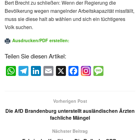
Bert Brecht zu schließen: Wenn der Regierung die
Bevölkerung wegen mangelnder Arbeitskapazität missfällt,
muss sie diese halt ab wählen und sich ein tüchtigeres
Volk suchen.
Ausdrucken/PDF erstellen:
Teilen Sie diesen Artikel:
W
T
Li
E
X
F
M
h
el
n
m
a
e
at
e
k
ail
c
ss
s
gr
e
e
a
Vorherigen Post
A
a
dI
b
g
Die AfD Brandenburg unterstellt ausländischen Ärzten
p
m
n
o
e
fachliche Mängel
p
o
Nächster Beitrag