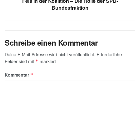
k
Fels in der Koalition – Die Rolle der SPD-
Bundesfraktion
Schreibe einen Kommentar
Deine E-Mail-Adresse wird nicht veröffentlicht.
Erforderliche
Felder sind mit
markiert
*
Kommentar
*