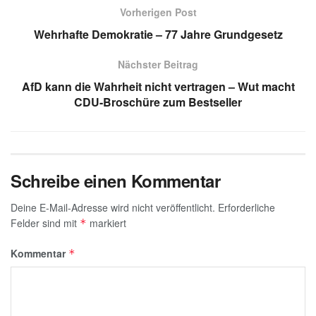
s
gr
e
e
a
Vorherigen Post
A
a
dI
b
g
Wehrhafte Demokratie – 77 Jahre Grundgesetz
p
m
n
o
e
Nächster Beitrag
p
o
AfD kann die Wahrheit nicht vertragen – Wut macht
k
CDU-Broschüre zum Bestseller
Schreibe einen Kommentar
Deine E-Mail-Adresse wird nicht veröffentlicht.
Erforderliche
Felder sind mit
markiert
*
Kommentar
*