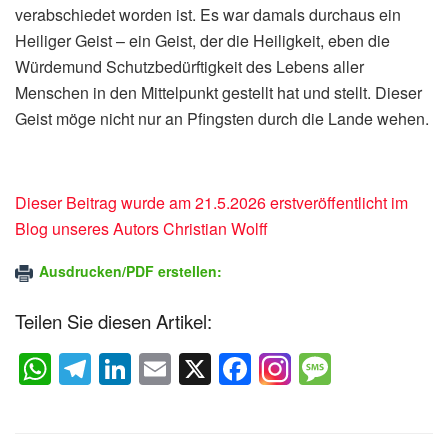
verabschiedet worden ist. Es war damals durchaus ein
Heiliger Geist – ein Geist, der die Heiligkeit, eben die
Würdemund Schutzbedürftigkeit des Lebens aller
Menschen in den Mittelpunkt gestellt hat und stellt. Dieser
Geist möge nicht nur an Pfingsten durch die Lande wehen.
Dieser Beitrag wurde am 21.5.2026 erstveröffentlicht im
Blog unseres Autors Christian Wolff
Ausdrucken/PDF erstellen:
Teilen Sie diesen Artikel:
W
T
Li
E
X
F
M
h
el
n
m
a
e
at
e
k
ail
c
ss