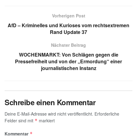
at
e
k
ail
c
ss
s
gr
e
e
a
Vorherigen Post
A
a
dI
b
g
AfD – Kriminelles und Kurioses vom rechtsextremen
p
m
n
o
e
Rand Update 37
p
o
Nächster Beitrag
k
WOCHENMARKT: Von Schlägen gegen die
Pressefreiheit und von der „Ermordung“ einer
journalistischen Instanz
Schreibe einen Kommentar
Deine E-Mail-Adresse wird nicht veröffentlicht.
Erforderliche
Felder sind mit
markiert
*
Kommentar
*