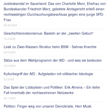
Justizskandal im Sauerland: Das von Charlotte Merz, Ehefrau von
Bundeskanzler Friedrich Merz, geleitete Amtsgericht erließ einen
rechtswidrigen Durchsuchungsbeschluss gegen eine junge SPD-
Frau
08.09.2025
Geschichtsrevisionismus: Basteln an der „zweiten Geburt“
15.4.2025
Leak zu Zwei-Klassen-Struktur beim BSW - Sahras Knechte
22.2.2025
Sätze aus dem Wahlprogramm der AfD - und was sie bedeuten
18.2.2025
Kulturbegriff der AfD : Aufgeladen mit völkischer Ideologie
5.2.2025
Das Spiel der Lobbyisten und Politiker: Erik Ahrens – Ein tiefer
Fall innerhalb der rechtsextremen Netzwerke
23.1.2025
Petition: Finger weg von unserer Demokratie, Herr Musk