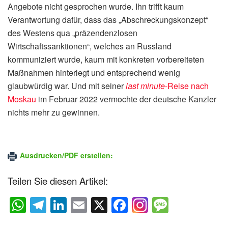
Angebote nicht gesprochen wurde. Ihn trifft kaum
Verantwortung dafür, dass das „Abschreckungskonzept“
des Westens qua „präzendenzlosen
Wirtschaftssanktionen“, welches an Russland
kommuniziert wurde, kaum mit konkreten vorbereiteten
Maßnahmen hinterlegt und entsprechend wenig
glaubwürdig war. Und mit seiner
last minute
-Reise nach
Moskau
im Februar 2022 vermochte der deutsche Kanzler
nichts mehr zu gewinnen.
Ausdrucken/PDF erstellen:
Teilen Sie diesen Artikel:
W
T
Li
E
X
F
M
h
el
n
m
a
e