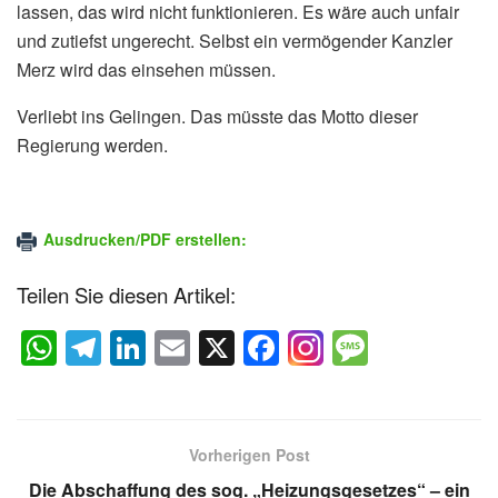
lassen, das wird nicht funktionieren. Es wäre auch unfair
und zutiefst ungerecht. Selbst ein vermögender Kanzler
Merz wird das einsehen müssen.
Verliebt ins Gelingen. Das müsste das Motto dieser
Regierung werden.
Ausdrucken/PDF erstellen:
Teilen Sie diesen Artikel:
W
T
Li
E
X
F
M
h
el
n
m
a
e
at
e
k
ail
c
ss
s
gr
e
e
a
Vorherigen Post
A
a
dI
b
g
Die Abschaffung des sog. „Heizungsgesetzes“ – ein