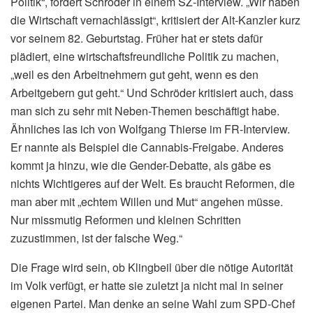
Politik“, fordert Schröder in einem SZ-Interview. „Wir haben
die Wirtschaft vernachlässigt“, kritisiert der Alt-Kanzler kurz
vor seinem 82. Geburtstag. Früher hat er stets dafür
plädiert, eine wirtschaftsfreundliche Politik zu machen,
„weil es den Arbeitnehmern gut geht, wenn es den
Arbeitgebern gut geht.“ Und Schröder kritisiert auch, dass
man sich zu sehr mit Neben-Themen beschäftigt habe.
Ähnliches las ich von Wolfgang Thierse im FR-Interview.
Er nannte als Beispiel die Cannabis-Freigabe. Anderes
kommt ja hinzu, wie die Gender-Debatte, als gäbe es
nichts Wichtigeres auf der Welt. Es braucht Reformen, die
man aber mit „echtem Willen und Mut“ angehen müsse.
Nur missmutig Reformen und kleinen Schritten
zuzustimmen, ist der falsche Weg.“
Die Frage wird sein, ob Klingbeil über die nötige Autorität
im Volk verfügt, er hatte sie zuletzt ja nicht mal in seiner
eigenen Partei. Man denke an seine Wahl zum SPD-Chef