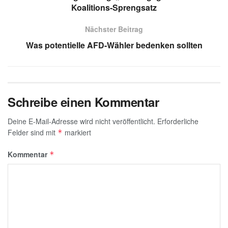
p
m
n
o
e
Koalitions-Sprengsatz
p
o
Nächster Beitrag
k
Was potentielle AFD-Wähler bedenken sollten
Schreibe einen Kommentar
Deine E-Mail-Adresse wird nicht veröffentlicht.
Erforderliche
Felder sind mit
markiert
*
Kommentar
*