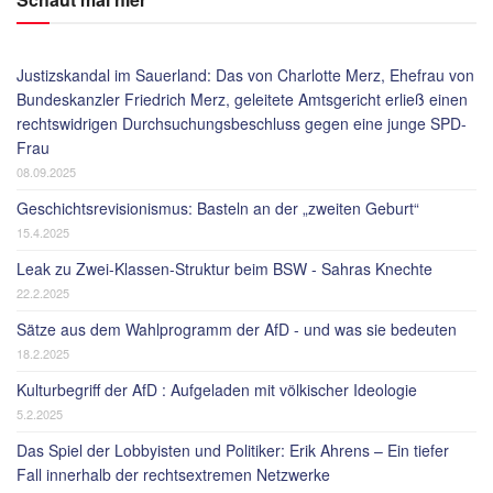
Justizskandal im Sauerland: Das von Charlotte Merz, Ehefrau von
Bundeskanzler Friedrich Merz, geleitete Amtsgericht erließ einen
rechtswidrigen Durchsuchungsbeschluss gegen eine junge SPD-
Frau
08.09.2025
Geschichtsrevisionismus: Basteln an der „zweiten Geburt“
15.4.2025
Leak zu Zwei-Klassen-Struktur beim BSW - Sahras Knechte
22.2.2025
Sätze aus dem Wahlprogramm der AfD - und was sie bedeuten
18.2.2025
Kulturbegriff der AfD : Aufgeladen mit völkischer Ideologie
5.2.2025
Das Spiel der Lobbyisten und Politiker: Erik Ahrens – Ein tiefer
Fall innerhalb der rechtsextremen Netzwerke