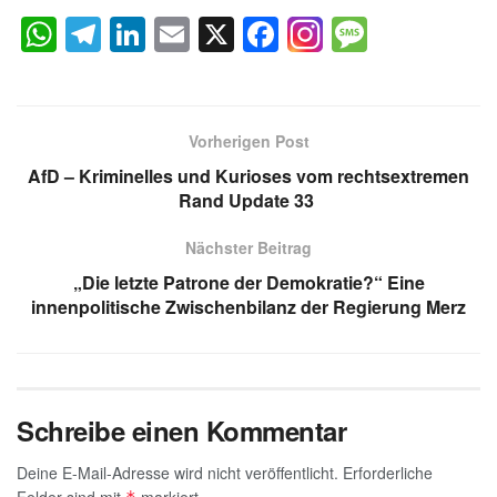
W
T
Li
E
X
F
M
h
el
n
m
a
e
at
e
k
ail
c
ss
s
gr
e
e
a
Vorherigen Post
A
a
dI
b
g
AfD – Kriminelles und Kurioses vom rechtsextremen
p
m
n
o
e
Rand Update 33
p
o
Nächster Beitrag
k
„Die letzte Patrone der Demokratie?“ Eine
innenpolitische Zwischenbilanz der Regierung Merz
Schreibe einen Kommentar
Deine E-Mail-Adresse wird nicht veröffentlicht.
Erforderliche