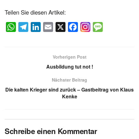
Teilen Sie diesen Artikel:
W
T
Li
E
X
F
M
h
el
n
m
a
e
at
e
k
ail
c
ss
s
gr
e
e
a
Vorherigen Post
A
a
dI
b
g
Ausbildung tut not !
p
m
n
o
e
Nächster Beitrag
p
o
Die kalten Krieger sind zurück – Gastbeitrag von Klaus
k
Kenke
Schreibe einen Kommentar