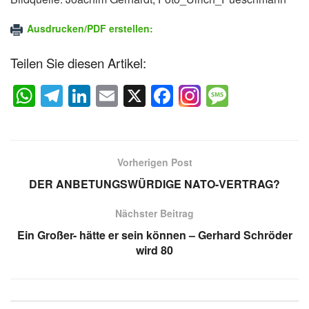
Ausdrucken/PDF erstellen:
Teilen Sie diesen Artikel:
W
T
Li
E
X
F
M
h
el
n
m
a
e
at
e
k
ail
c
ss
s
gr
e
e
a
Vorherigen Post
A
a
dI
b
g
DER ANBETUNGSWÜRDIGE NATO-VERTRAG?
p
m
n
o
e
Nächster Beitrag
p
o
Ein Großer- hätte er sein können – Gerhard Schröder
k
wird 80