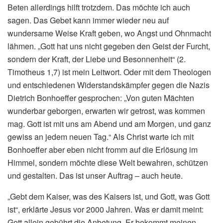
Beten allerdings hilft trotzdem. Das möchte ich auch
sagen. Das Gebet kann immer wieder neu auf
wundersame Weise Kraft geben, wo Angst und Ohnmacht
lähmen. „Gott hat uns nicht gegeben den Geist der Furcht,
sondern der Kraft, der Liebe und Besonnenheit“ (2.
Timotheus 1,7) ist mein Leitwort. Oder mit dem Theologen
und entschiedenen Widerstandskämpfer gegen die Nazis
Dietrich Bonhoeffer gesprochen: „Von guten Mächten
wunderbar geborgen, erwarten wir getrost, was kommen
mag. Gott ist mit uns am Abend und am Morgen, und ganz
gewiss an jedem neuen Tag.“ Als Christ warte ich mit
Bonhoeffer aber eben nicht fromm auf die Erlösung im
Himmel, sondern möchte diese Welt bewahren, schützen
und gestalten. Das ist unser Auftrag – auch heute.
„Gebt dem Kaiser, was des Kaisers ist, und Gott, was Gott
ist“, erklärte Jesus vor 2000 Jahren. Was er damit meint:
Gott allein gebührt die Anbetung. Er bekommt meinen