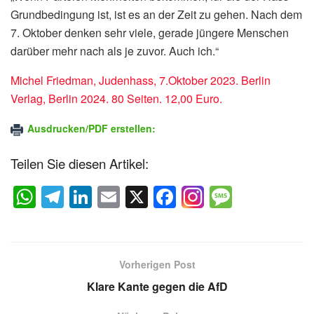
Grundbedingung ist, ist es an der Zeit zu gehen. Nach dem
7. Oktober denken sehr viele, gerade jüngere Menschen
darüber mehr nach als je zuvor. Auch ich.“
Michel Friedman, Judenhass, 7.Oktober 2023. Berlin
Verlag, Berlin 2024. 80 Seiten. 12,00 Euro.
Ausdrucken/PDF erstellen:
Teilen Sie diesen Artikel:
W
T
Li
E
X
F
M
h
el
n
m
a
e
at
e
k
ail
c
ss
s
gr
e
e
a
Vorherigen Post
A
a
dI
b
g
Klare Kante gegen die AfD
p
m
n
o
e