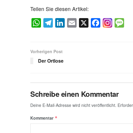
Teilen Sie diesen Artikel:
W
T
Li
E
X
F
M
h
el
n
m
a
e
at
e
k
ail
c
s
s
gr
e
e
a
Vorherigen Post
A
a
dI
b
g
Der Ortlose
p
m
n
o
e
p
o
k
Schreibe einen Kommentar
Deine E-Mail-Adresse wird nicht veröffentlicht.
Erforder
Kommentar
*