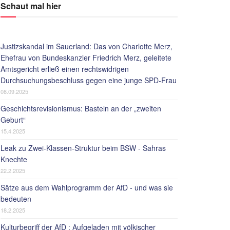
Schaut mal hier
Justizskandal im Sauerland: Das von Charlotte Merz,
Ehefrau von Bundeskanzler Friedrich Merz, geleitete
Amtsgericht erließ einen rechtswidrigen
Durchsuchungsbeschluss gegen eine junge SPD-Frau
08.09.2025
Geschichtsrevisionismus: Basteln an der „zweiten
Geburt“
15.4.2025
Leak zu Zwei-Klassen-Struktur beim BSW - Sahras
Knechte
22.2.2025
Sätze aus dem Wahlprogramm der AfD - und was sie
bedeuten
18.2.2025
Kulturbegriff der AfD : Aufgeladen mit völkischer