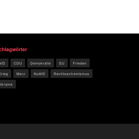
chlagwörter
AfD
CDU
Demokratie
EU
Frieden
Krieg
Merz
NoAfD
Rechtsextremismus
Ukraine