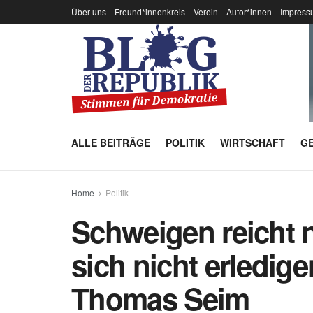
Über uns
Freund*innenkreis
Verein
Autor*innen
Impress
ALLE BEITRÄGE
POLITIK
WIRTSCHAFT
GE
Home
Politik
Schweigen reicht 
sich nicht erledig
Thomas Seim