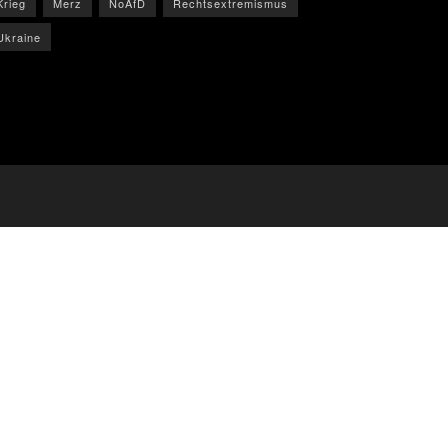
Krieg
Merz
NoAfD
Rechtsextremismus
Ukraine