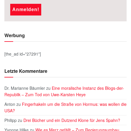
Werbung
[the_ad id="27291"]
Letzte Kommentare
Dr. Marianne Bäumler
zu
Eine moralische Instanz des Blogs-der-
Republik – Zum Tod von Uwe-Karsten Heye
Anton
zu
Fingerhakeln um die Straße von Hormus: was wollen die
USA?
Philipp
zu
Drei Bücher und ein Dutzend Klone für Jens Spahn?
Yvonne Hilke
zu
Wie es Merz gefällt – Zum Regierungsumbau