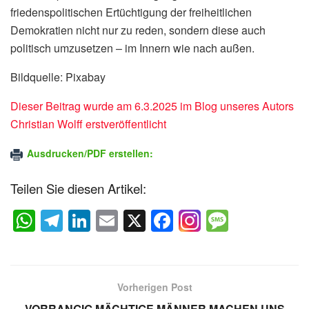
friedenspolitischen Ertüchtigung der freiheitlichen
Demokratien nicht nur zu reden, sondern diese auch
politisch umzusetzen – im Innern wie nach außen.
Bildquelle: Pixabay
Dieser Beitrag wurde am 6.3.2025 im Blog unseres Autors
Christian Wolff erstveröffentlicht
Ausdrucken/PDF erstellen:
Teilen Sie diesen Artikel:
W
T
Li
E
X
F
M
h
el
n
m
a
e
at
e
k
ail
c
ss
s
gr
e
e
a
Vorherigen Post
VORRANGIG MÄCHTIGE MÄNNER MACHEN UNS