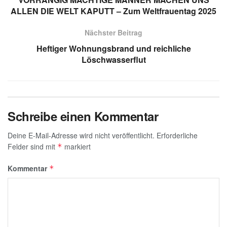
A
a
dI
b
g
p
m
n
o
e
ALLEN DIE WELT KAPUTT – Zum Weltfrauentag 2025
p
o
Nächster Beitrag
k
Heftiger Wohnungsbrand und reichliche
Löschwasserflut
Schreibe einen Kommentar
Deine E-Mail-Adresse wird nicht veröffentlicht.
Erforderliche
Felder sind mit
markiert
*
Kommentar
*