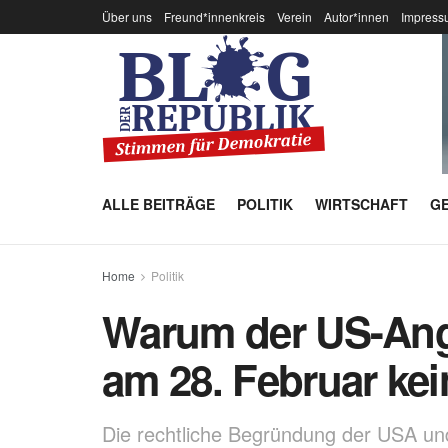
Über uns
Freund*innenkreis
Verein
Autor*innen
Impress
ALLE BEITRÄGE
POLITIK
WIRTSCHAFT
GE
Home
Politik
Warum der US-Angr
am 28. Februar kei
Die rechtliche Begründung der USA un