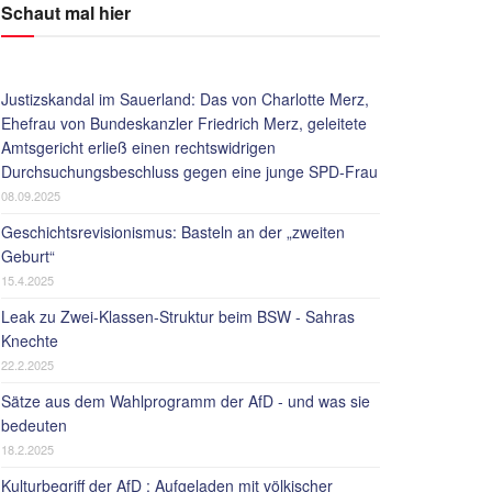
Schaut mal hier
Justizskandal im Sauerland: Das von Charlotte Merz,
Ehefrau von Bundeskanzler Friedrich Merz, geleitete
Amtsgericht erließ einen rechtswidrigen
Durchsuchungsbeschluss gegen eine junge SPD-Frau
08.09.2025
Geschichtsrevisionismus: Basteln an der „zweiten
Geburt“
15.4.2025
Leak zu Zwei-Klassen-Struktur beim BSW - Sahras
Knechte
22.2.2025
Sätze aus dem Wahlprogramm der AfD - und was sie
bedeuten
18.2.2025
Kulturbegriff der AfD : Aufgeladen mit völkischer