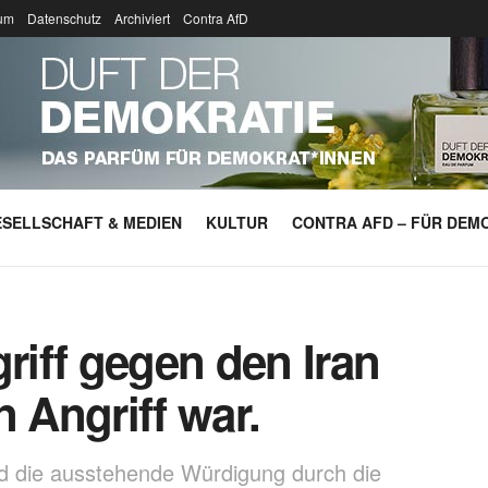
um
Datenschutz
Archiviert
Contra AfD
SELLSCHAFT & MEDIEN
KULTUR
CONTRA AFD – FÜR DEMO
iff gegen den Iran
n Angriff war.
d die ausstehende Würdigung durch die