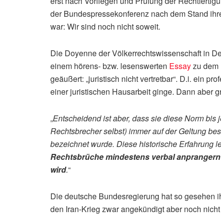
erst nach Vorliegen und Prüfung der Rechtfertig
der Bundespressekonferenz nach dem Stand ihre
war: Wir sind noch nicht soweit.
Die Doyenne der Völkerrechtswissenschaft in Deut
einem hörens- bzw. lesenswerten
Essay
zu dem 
geäußert: „juristisch nicht vertretbar“. D.i. ein 
einer juristischen Hausarbeit ginge. Dann aber gre
„
Entscheidend ist aber, dass sie diese Norm bis je
Rechtsbrecher selbst) immer auf der Geltung bes
bezeichnet wurde. Diese historische Erfahrung l
Rechtsbrüche mindestens verbal anprangern 
wird
.
“
Die deutsche Bundesregierung hat so gesehen ihr
den Iran-Krieg zwar angekündigt aber noch nicht 