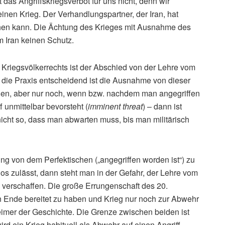
das Angriffskriegsverbot für uns nicht, denn wir
inen Krieg. Der Verhandlungspartner, der Iran, hat
gehen kann. Die Ächtung des Krieges mit Ausnahme des
em Iran keinen Schutz.
Kriegsvölkerrechts ist der Abschied von der Lehre vom
ür die Praxis entscheidend ist die Ausnahme von dieser
rden, aber nur noch, wenn bzw. nachdem man angegriffen
f unmittelbar bevorsteht (
imminent threat
) – dann ist
nicht so, dass man abwarten muss, bis man militärisch
ng von dem Perfektischen („angegriffen worden ist“) zu
os zulässt, dann steht man in der Gefahr, der Lehre vom
 verschaffen. Die große Errungenschaft des 20.
n Ende bereitet zu haben und Krieg nur noch zur Abwehr
imer der Geschichte. Die Grenze zwischen beiden ist
wird ein Krieg habituell als Abwehr auf einen Angriff