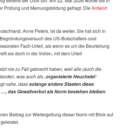
ung seitens der USA tun. Am 22. Mai 2026 wurde sie in
r Prüfung und Meinungsbildung gefragt. Die
Antwort
schland, Anne Peters, ist da weiter. Sie hat sich in
Begründungsversuch des US-Botschafters cool
professoralen Fach-Urteil, als wenn es um die Beurteilung
ift sie doch in die Vollen, mit dem Urteil
tzt nie zu Fall gebracht haben, weil alle (auch die
tanden, was auch als „
organisierte Heuchelei
“
egt nahe, dass
solange andere Staaten diese
…, das Gewaltverbot als Norm bestehen bleiben
en Beitrag zur Weitergeltung dieser Norm mit Blick auf
geleistet.