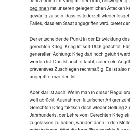
Jahrzehnten im Krieg mit dem Iran, deswegen gilt 
beginnen
mit unseren gelegentlichen Attacken ke
gewärtig zu sein, dass es jederzeit wieder los
Falles, dass ein Staat angegriffen wird, bietet d
Der entscheidende Punkt in der Entwicklung des 
gerechten Krieg. Krieg ist seit 1945 geächtet. F
generellen Ächtung: Krieg darf noch geführt we
worden ist. Das ist auch erlaubt, sofern ein Angrif
präventives Zuschlagen rechtmäßig. Es ist also 
angegriffen worden ist.
Aber klar ist auch: Wenn man in dieser Regulieru
weit abrückt, Ausnahmen futurischer Art grenzenl
Gerechten Krieg faktisch doch wieder Geltung zu
Jahrhunderts, der Lehre vom Gerechten Krieg ei
zugelassen zu haben, wandert dann in den Mülle
entscheidend. Wird die begrifflich geschleift, so 