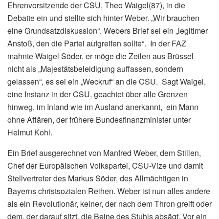
Ehrenvorsitzende der CSU, Theo Waigel(87), in die
Debatte ein und stellte sich hinter Weber. „Wir brauchen
eine Grundsatzdiskussion“. Webers Brief sei ein „legitimer
Anstoß, den die Partei aufgreifen sollte“. In der FAZ
mahnte Waigel Söder, er möge die Zeilen aus Brüssel
nicht als „Majestätsbeleidigung auffassen, sondern
gelassen“, es sei ein „Weckruf“ an die CSU. Sagt Waigel,
eine Instanz in der CSU, geachtet über alle Grenzen
hinweg, im Inland wie im Ausland anerkannt, ein Mann
ohne Affären, der frühere Bundesfinanzminister unter
Helmut Kohl.
Ein Brief ausgerechnet von Manfred Weber, dem Stillen,
Chef der Europäischen Volkspartei, CSU-Vize und damit
Stellvertreter des Markus Söder, des Allmächtigen in
Bayerns christsozialen Reihen. Weber ist nun alles andere
als ein Revolutionär, keiner, der nach dem Thron greift oder
dem, der darauf sitzt, die Beine des Stuhls absägt. Vor ein