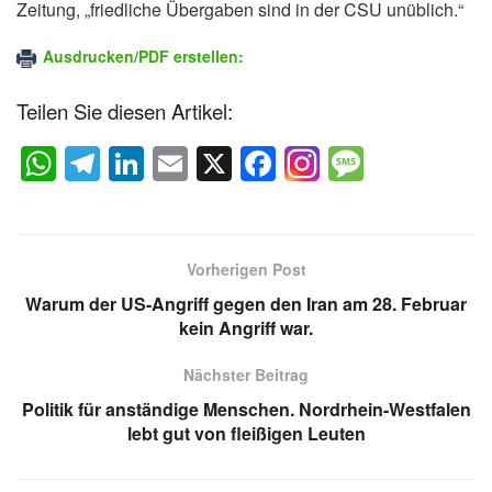
Zeitung, „friedliche Übergaben sind in der CSU unüblich.“
Ausdrucken/PDF erstellen:
Teilen Sie diesen Artikel:
W
T
Li
E
X
F
M
h
el
n
m
a
e
at
e
k
ail
c
ss
s
gr
e
e
a
Vorherigen Post
A
a
dI
b
g
Warum der US-Angriff gegen den Iran am 28. Februar
p
m
n
o
e
kein Angriff war.
p
o
Nächster Beitrag
k
Politik für anständige Menschen. Nordrhein-Westfalen
lebt gut von fleißigen Leuten