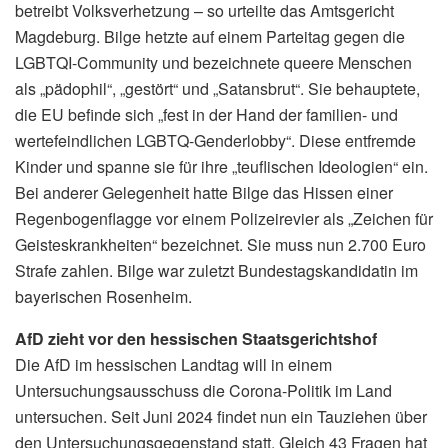
betreibt Volksverhetzung – so urteilte das Amtsgericht
Magdeburg. Bilge hetzte auf einem Parteitag gegen die
LGBTQI-Community und bezeichnete queere Menschen
als „pädophil“, „gestört“ und „Satansbrut“. Sie behauptete,
die EU befinde sich „fest in der Hand der familien- und
wertefeindlichen LGBTQ-Genderlobby“. Diese entfremde
Kinder und spanne sie für ihre „teuflischen Ideologien“ ein.
Bei anderer Gelegenheit hatte Bilge das Hissen einer
Regenbogenflagge vor einem Polizeirevier als „Zeichen für
Geisteskrankheiten“ bezeichnet. Sie muss nun 2.700 Euro
Strafe zahlen. Bilge war zuletzt Bundestagskandidatin im
bayerischen Rosenheim.
AfD zieht vor den hessischen Staatsgerichtshof
Die AfD im hessischen Landtag will in einem
Untersuchungsausschuss die Corona-Politik im Land
untersuchen. Seit Juni 2024 findet nun ein Tauziehen über
den Untersuchungsgegenstand statt. Gleich 43 Fragen hat