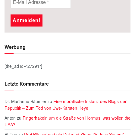
Werbung
[the_ad id="27291"]
Letzte Kommentare
Dr. Marianne Bäumler
zu
Eine moralische Instanz des Blogs-der-
Republik – Zum Tod von Uwe-Karsten Heye
Anton
zu
Fingerhakeln um die Straße von Hormus: was wollen die
USA?
Philipp
zu
Drei Bücher und ein Dutzend Klone für Jens Spahn?