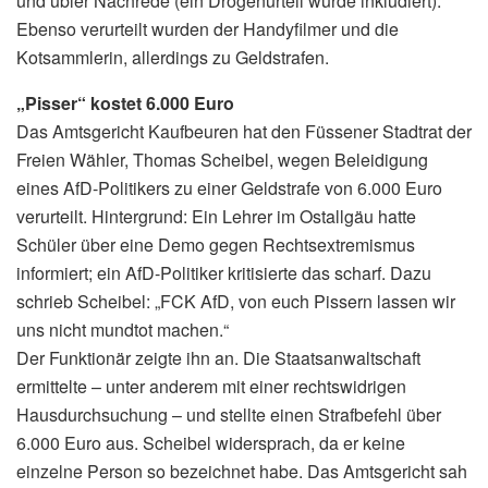
und übler Nachrede (ein Drogenurteil wurde inkludiert).
Ebenso verurteilt wurden der Handyfilmer und die
Kotsammlerin, allerdings zu Geldstrafen.
„Pisser“ kostet 6.000 Euro
Das Amtsgericht Kaufbeuren hat den Füssener Stadtrat der
Freien Wähler, Thomas Scheibel, wegen Beleidigung
eines AfD-Politikers zu einer Geldstrafe von 6.000 Euro
verurteilt. Hintergrund: Ein Lehrer im Ostallgäu hatte
Schüler über eine Demo gegen Rechtsextremismus
informiert; ein AfD-Politiker kritisierte das scharf. Dazu
schrieb Scheibel: „FCK AfD, von euch Pissern lassen wir
uns nicht mundtot machen.“
Der Funktionär zeigte ihn an. Die Staatsanwaltschaft
ermittelte – unter anderem mit einer rechtswidrigen
Hausdurchsuchung – und stellte einen Strafbefehl über
6.000 Euro aus. Scheibel widersprach, da er keine
einzelne Person so bezeichnet habe. Das Amtsgericht sah