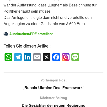
war der Auffassung, dass „Lügner“ als Bezeichnung für
Politiker erlaubt sein müsse.
Das Amtsgericht folgte dem nicht und verurteilte den
Angeklagten zu einer Geldstrafe von 3.600 Euro.
Ausdrucken/PDF erstellen:
Teilen Sie diesen Artikel:
W
T
Li
E
X
F
M
h
el
n
m
a
e
at
e
k
ail
c
ss
s
gr
e
e
a
Vorherigen Post
A
a
dI
b
g
„Russia-Ukraine Deal Framework“
p
m
n
o
e
Nächster Beitrag
p
o
Die Gesichter der neuen Regierung