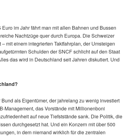
65 Euro im Jahr fährt man mit allen Bahnen und Bussen
greiche Nachtzüge quer durch Europa. Die Schweizer
 – mit einem integrierten Taktfahrplan, der Umsteigen
 aufgetürmten Schulden der SNCF schlicht auf den Staat
les das wird in Deutschland seit Jahren diskutiert. Und
schland?
er Bund als Eigentümer, der jahrelang zu wenig investiert
DB-Management, das Vorstände mit Millionenboni
ufriedenheit auf neue Tiefststände sank. Die Politik, die
issen durchgesetzt hat. Und ein Konzern mit über 500
ngen, in dem niemand wirklich für die zentralen