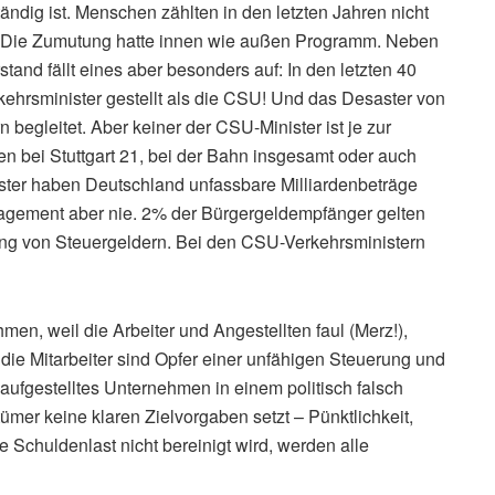
ndig ist. Menschen zählten in den letzten Jahren nicht
r. Die Zumutung hatte innen wie außen Programm. Neben
and fällt eines aber besonders auf: In den letzten 40
kehrsminister gestellt als die CSU! Und das Desaster von
 begleitet. Aber keiner der CSU-Minister ist je zur
 bei Stuttgart 21, bei der Bahn insgesamt oder auch
ster haben Deutschland unfassbare Milliardenbeträge
nagement aber nie. 2% der Bürgergeldempfänger gelten
ung von Steuergeldern. Bei den CSU-Verkehrsministern
en, weil die Arbeiter und Angestellten faul (Merz!),
 die Mitarbeiter sind Opfer einer unfähigen Steuerung und
h aufgestelltes Unternehmen in einem politisch falsch
er keine klaren Zielvorgaben setzt – Pünktlichkeit,
 Schuldenlast nicht bereinigt wird, werden alle