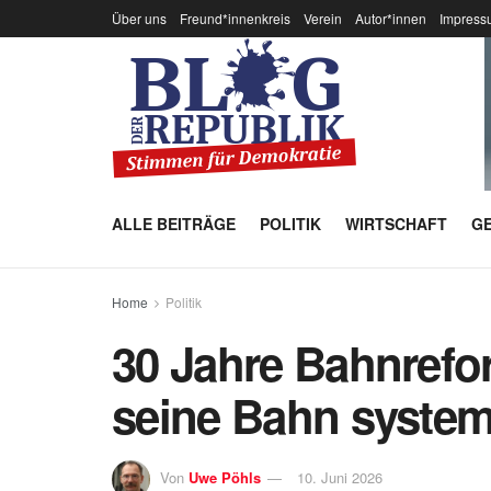
Über uns
Freund*innenkreis
Verein
Autor*innen
Impress
ALLE BEITRÄGE
POLITIK
WIRTSCHAFT
GE
Home
Politik
30 Jahre Bahnrefo
seine Bahn systema
Von
Uwe Pöhls
10. Juni 2026