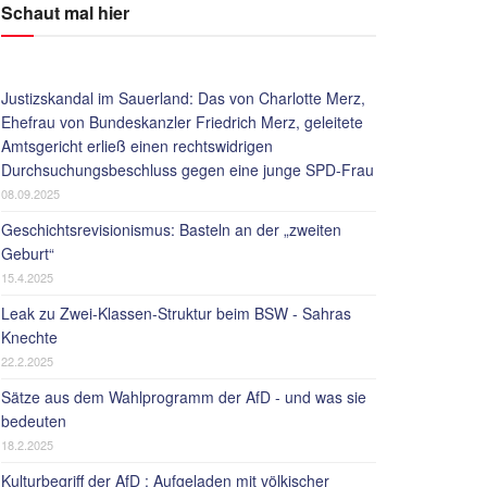
Schaut mal hier
Justizskandal im Sauerland: Das von Charlotte Merz,
Ehefrau von Bundeskanzler Friedrich Merz, geleitete
Amtsgericht erließ einen rechtswidrigen
Durchsuchungsbeschluss gegen eine junge SPD-Frau
08.09.2025
Geschichtsrevisionismus: Basteln an der „zweiten
Geburt“
15.4.2025
Leak zu Zwei-Klassen-Struktur beim BSW - Sahras
Knechte
22.2.2025
Sätze aus dem Wahlprogramm der AfD - und was sie
bedeuten
18.2.2025
Kulturbegriff der AfD : Aufgeladen mit völkischer