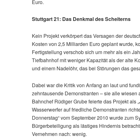
Euro.
Stuttgart 21: Das Denkmal des Scheiterns
Kein Projekt verkörpert das Versagen der deutsch
Kosten von 2,5 Milliarden Euro geplant wurde, ko
Fertigstellung verschob sich um mehr als ein 
Tiefbahnhof mit weniger Kapazität als der alte 
und einem Nadelöhr, das bei Störungen das ges
Dabei war die Kritik von Anfang an laut und fund
zehntausende Demonstranten – sie alle wiesen a
Bahnchef Rüdiger Grube feierte das Projekt als 
Wasserwerfer auf friedliche Demonstranten richt
Donnerstag“ vom September 2010 wurde zum Symbol
Bürgerbeteiligung als lästiges Hindernis betrach
Vernehmen nach: wenig.