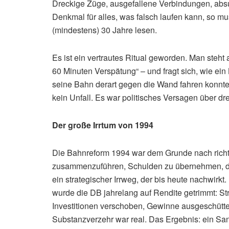
Dreckige Züge, ausgefallene Verbindungen, absur
Denkmal für alles, was falsch laufen kann, so m
(mindestens) 30 Jahre lesen.
Es ist ein vertrautes Ritual geworden. Man steht a
60 Minuten Verspätung“ – und fragt sich, wie ein 
seine Bahn derart gegen die Wand fahren konnte.
kein Unfall. Es war politisches Versagen über dr
Der große Irrtum von 1994
Die Bahnreform 1994 war dem Grunde nach rich
zusammenzuführen, Schulden zu übernehmen, da
ein strategischer Irrweg, der bis heute nachwirkt.
wurde die DB jahrelang auf Rendite getrimmt: St
Investitionen verschoben, Gewinne ausgeschütte
Substanzverzehr war real. Das Ergebnis: ein San