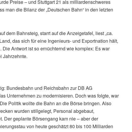
de Preise – und Stuttgart 21 als milliardenschweres
uss man die Bilanz der „Deutschen Bahn“ in den letzten
uf dem Bahnsteig, starrt auf die Anzeigetafel, liest „ca.
Land, das sich für eine Ingenieurs- und Exportnation hält,
 Die Antwort ist so ernüchternd wie komplex: Es war
ei Jahrzehnte.
tig: Bundesbahn und Reichsbahn zur DB AG
s Unternehmen zu modernisieren. Doch was folgte, war
 Die Politik wollte die Bahn an die Börse bringen. Also
recken wurden stillgelegt, Personal abgebaut,
t. Der geplante Börsengang kam nie – aber der
ierungsstau von heute geschätzt 80 bis 100 Milliarden