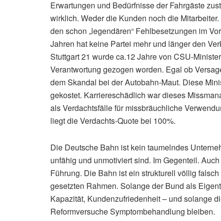
Erwartungen und Bedürfnisse der Fahrgäste zustä
wirklich. Weder die Kunden noch die Mitarbeite
den schon „legendären“ Fehlbesetzungen im Vorst
Jahren hat keine Partei mehr und länger den Ver
Stuttgart 21 wurde ca.12 Jahre von CSU-Ministern
Verantwortung gezogen worden. Egal ob Versagen
dem Skandal bei der Autobahn-Maut. Diese Mini
gekostet. Karriereschädlich war dieses Missma
als Verdachtsfälle für missbräuchliche Verwend
liegt die Verdachts-Quote bei 100%.
Die Deutsche Bahn ist kein taumelndes Unternehm
unfähig und unmotiviert sind. Im Gegenteil. Auch
Führung. Die Bahn ist ein strukturell völlig falsc
gesetzten Rahmen. Solange der Bund als Eigentüm
Kapazität, Kundenzufriedenheit – und solange die
Reformversuche Symptombehandlung bleiben.