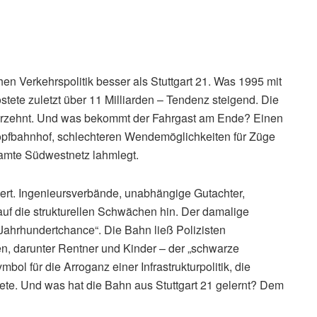
en Verkehrspolitik besser als Stuttgart 21. Was 1995 mit
stete zuletzt über 11 Milliarden – Tendenz steigend. Die
Jahrzehnt. Und was bekommt der Fahrgast am Ende? Einen
Kopfbahnhof, schlechteren Wendemöglichkeiten für Züge
amte Südwestnetz lahmlegt.
iert. Ingenieursverbände, unabhängige Gutachter,
uf die strukturellen Schwächen hin. Der damalige
„Jahrhundertchance“. Die Bahn ließ Polizisten
en, darunter Rentner und Kinder – der „schwarze
 für die Arroganz einer Infrastrukturpolitik, die
tete. Und was hat die Bahn aus Stuttgart 21 gelernt? Dem