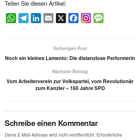
Teilen Sie diesen Artikel:
W
T
Li
E
X
F
M
h
el
n
m
a
e
at
e
k
ail
c
ss
s
gr
e
e
a
Vorherigen Post
A
a
dI
b
g
Noch ein kleines Lamento: Die distanzlose Performerin
p
m
n
o
e
Nächster Beitrag
p
o
Vom Arbeiterverein zur Volkspartei, vom Revolutionär
k
zum Kanzler – 160 Jahre SPD
Schreibe einen Kommentar
Deine E-Mail-Adresse wird nicht veröffentlicht.
Erforderliche