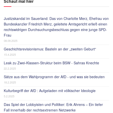
Schaut mal hier
Justizskandal im Sauerland: Das von Charlotte Merz, Ehefrau von
Bundeskanzler Friedrich Merz, geleitete Amtsgericht erließ einen
rechtswidrigen Durchsuchungsbeschluss gegen eine junge SPD-
Frau
08.09.2025
Geschichtsrevisionismus: Basteln an der „zweiten Geburt“
15.4.2025
Leak zu Zwei-Klassen-Struktur beim BSW - Sahras Knechte
22.2.2025
Sätze aus dem Wahlprogramm der AfD - und was sie bedeuten
18.2.2025
Kulturbegriff der AfD : Aufgeladen mit völkischer Ideologie
5.2.2025
Das Spiel der Lobbyisten und Politiker: Erik Ahrens – Ein tiefer
Fall innerhalb der rechtsextremen Netzwerke