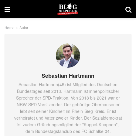
Home
Autor
Sebastian Hartmann
Sebastian Hartmann(45) ist Mitglied des Deutschen
Bundestages seit 2013. Hartmann ist innenpolitischer
Sprecher der SPD-Fraktion. Von 2018 bis 2021 war er
NRW-SPD-Vorsitzender. Der gebürtige Oberhausener
lebt seit seiner Kindheit im Rhein-Sieg-Kreis. Er ist
verheiratet und Vater zweier Kinder. Der Sozialdemokrat
ist zudem Gründungsmitglied der "Kuppel-Knappen",
dem Bundestagsfanclub des FC Schalke 04.