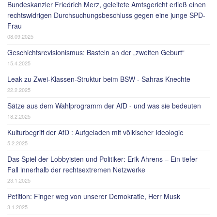
Bundeskanzler Friedrich Merz, geleitete Amtsgericht erließ einen
rechtswidrigen Durchsuchungsbeschluss gegen eine junge SPD-
Frau
08.09.2025
Geschichtsrevisionismus: Basteln an der „zweiten Geburt“
15.4.2025
Leak zu Zwei-Klassen-Struktur beim BSW - Sahras Knechte
22.2.2025
Sätze aus dem Wahlprogramm der AfD - und was sie bedeuten
18.2.2025
Kulturbegriff der AfD : Aufgeladen mit völkischer Ideologie
5.2.2025
Das Spiel der Lobbyisten und Politiker: Erik Ahrens – Ein tiefer
Fall innerhalb der rechtsextremen Netzwerke
23.1.2025
Petition: Finger weg von unserer Demokratie, Herr Musk
3.1.2025