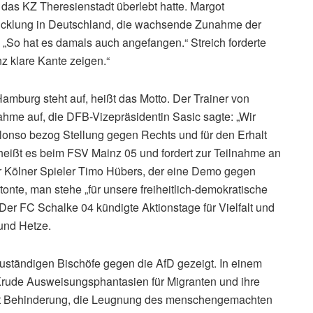
 das KZ Theresienstadt überlebt hatte. Margot
twicklung in Deutschland, die wachsende Zunahme der
 „So hat es damals auch angefangen.“ Streich forderte
z klare Kante zeigen.“
Hamburg steht auf, heißt das Motto. Der Trainer von
hme auf, die DFB-Vizepräsidentin Sasic sagte: „Wir
Alonso bezog Stellung gegen Rechts und für den Erhalt
 heißt es beim FSV Mainz 05 und fordert zur Teilnahme an
r Kölner Spieler Timo Hübers, der eine Demo gegen
tonte, man stehe „für unsere freiheitlich-demokratische
“ Der FC Schalke 04 kündigte Aktionstage für Vielfalt und
und Hetze.
uständigen Bischöfe gegen die AfD gezeigt. In einem
„Krude Ausweisungsphantasien für Migranten und ihre
it Behinderung, die Leugnung des menschengemachten