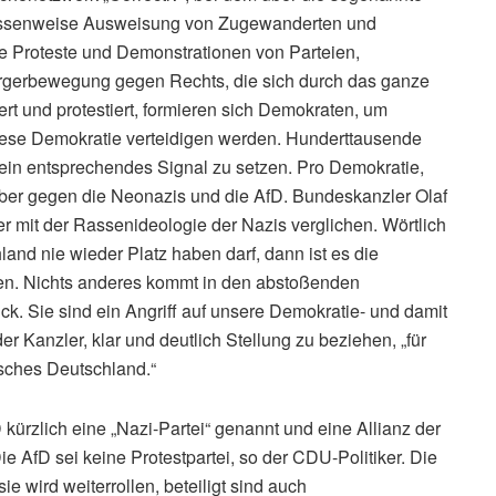
 massenweise Ausweisung von Zugewanderten und
e Proteste und Demonstrationen von Parteien,
 Bürgerbewegung gegen Rechts, die sich durch das ganze
rt und protestiert, formieren sich Demokraten, um
iese Demokratie verteidigen werden. Hunderttausende
ein entsprechendes Signal zu setzen. Pro Demokratie,
 aber gegen die Neonazis und die AfD. Bundeskanzler Olaf
r mit der Rassenideologie der Nazis verglichen. Wörtlich
and nie wieder Platz haben darf, dann ist es die
ten. Nichts anderes kommt in den abstoßenden
. Sie sind ein Angriff auf unsere Demokratie- und damit
er Kanzler, klar und deutlich Stellung zu beziehen, „für
isches Deutschland.“
ürzlich eine „Nazi-Partei“ genannt und eine Allianz der
ie AfD sei keine Protestpartei, so der CDU-Politiker. Die
ie wird weiterrollen, beteiligt sind auch