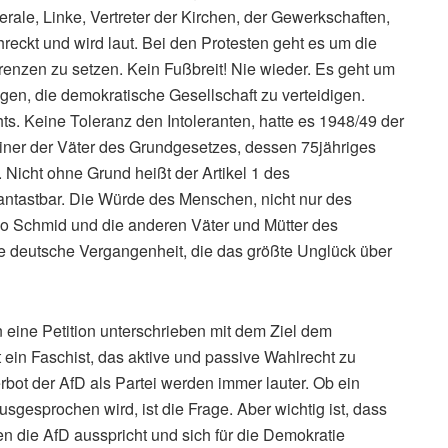
rale, Linke, Vertreter der Kirchen, der Gewerkschaften,
chreckt und wird laut. Bei den Protesten geht es um die
nzen zu setzen. Kein Fußbreit! Nie wieder. Es geht um
gen, die demokratische Gesellschaft zu verteidigen.
s. Keine Toleranz den Intoleranten, hatte es 1948/49 der
einer der Väter des Grundgesetzes, dessen 75jähriges
 Nicht ohne Grund heißt der Artikel 1 des
ntastbar. Die Würde des Menschen, nicht nur des
lo Schmid und die anderen Väter und Mütter des
he deutsche Vergangenheit, die das größte Unglück über
eine Petition unterschrieben mit dem Ziel dem
 ein Faschist, das aktive und passive Wahlrecht zu
ot der AfD als Partei werden immer lauter. Ob ein
gesprochen wird, ist die Frage. Aber wichtig ist, dass
n die AfD ausspricht und sich für die Demokratie