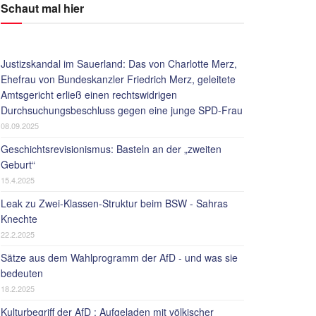
Schaut mal hier
Justizskandal im Sauerland: Das von Charlotte Merz,
Ehefrau von Bundeskanzler Friedrich Merz, geleitete
Amtsgericht erließ einen rechtswidrigen
Durchsuchungsbeschluss gegen eine junge SPD-Frau
08.09.2025
Geschichtsrevisionismus: Basteln an der „zweiten
Geburt“
15.4.2025
Leak zu Zwei-Klassen-Struktur beim BSW - Sahras
Knechte
22.2.2025
Sätze aus dem Wahlprogramm der AfD - und was sie
bedeuten
18.2.2025
Kulturbegriff der AfD : Aufgeladen mit völkischer