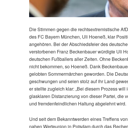
Die Stimmen gegen die rechtsextremistische AfD 
des FC Bayern München, Uli Hoeneß, klar Positi
angehören. Bei der Abschiedsfeier des deutsch
verstorbenen Franz Beckenbauer würdigte Uli 
deutschen Fußballers aller Zeiten. Ohne Becke
nicht bekommen, so Hoeneß. Dank Beckenbauers
gelobten Sommermärchen geworden. Die Deutsche
geschwungen und seien stolz auf ihr Land gewes
er stellte zugleich klar: „Bei diesem Prozess will 
glasklaren Distanzierung von dieser Partei, die
und fremdenfeindlichen Haltung abgelehnt wird.
Und seit dem Bekanntwerden eines Treffens von 
nahen Werteunion in Potsdam durch das Recherc