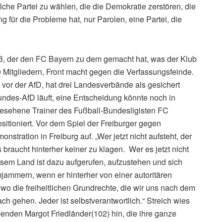
olche Partei zu wählen, die die Demokratie zerstören, die
 für die Probleme hat, nur Parolen, eine Partei, die
eß, der den FC Bayern zu dem gemacht hat, was der Klub
0 Mitgliedern, Front macht gegen die Verfassungsfeinde.
vor der AfD, hat drei Landesverbände als gesichert
Bundes-AfD läuft, eine Entscheidung könnte noch in
gesehene Trainer des Fußball-Bundesligisten FC
ositioniert. Vor dem Spiel der Freiburger gegen
stration in Freiburg auf. „Wer jetzt nicht aufsteht, der
s braucht hinterher keiner zu klagen. Wer es jetzt nicht
diesem Land ist dazu aufgerufen, aufzustehen und sich
umjammern, wenn er hinterher von einer autoritären
 wo die freiheitlichen Grundrechte, die wir uns nach dem
ch gehen. Jeder ist selbstverantwortlich.“ Streich wies
enden Margot Friedländer(102) hin, die ihre ganze