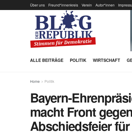
Über uns
Freund*innenkreis
Verein
Autor*innen
Impress
ALLE BEITRÄGE
POLITIK
WIRTSCHAFT
GE
Home
Politik
Bayern-Ehrenpräsi
macht Front gegen 
Abschiedsfeier für