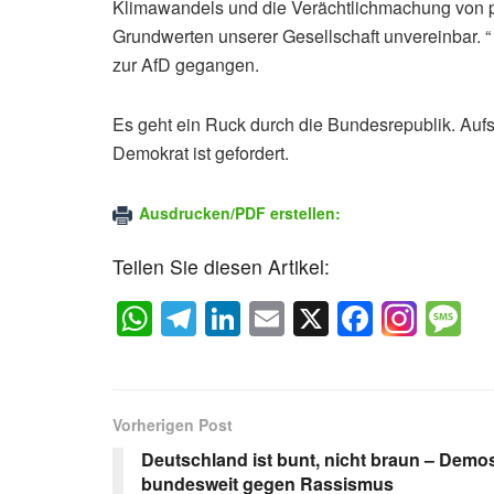
Klimawandels und die Verächtlichmachung von pol
Grundwerten unserer Gesellschaft unvereinbar. “
zur AfD gegangen.
Es geht ein Ruck durch die Bundesrepublik. Aufs
Demokrat ist gefordert.
Ausdrucken/PDF erstellen:
Teilen Sie diesen Artikel:
W
T
Li
E
X
F
M
h
el
n
m
a
e
at
e
k
ail
c
s
s
gr
e
e
a
Vorherigen Post
A
a
dI
b
g
Deutschland ist bunt, nicht braun – Demo
bundesweit gegen Rassismus