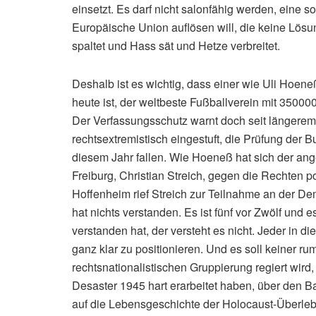
einsetzt. Es darf nicht salonfähig werden, eine s
Europäische Union auflösen will, die keine Lösung
spaltet und Hass sät und Hetze verbreitet.
Deshalb ist es wichtig, dass einer wie Uli Hoen
heute ist, der weltbeste Fußballverein mit 35000
Der Verfassungsschutz warnt doch seit längerem 
rechtsextremistisch eingestuft, die Prüfung der 
diesem Jahr fallen. Wie Hoeneß hat sich der an
Freiburg, Christian Streich, gegen die Rechten p
Hoffenheim rief Streich zur Teilnahme an der Demon
hat nichts verstanden. Es ist fünf vor Zwölf und e
verstanden hat, der versteht es nicht. Jeder in 
ganz klar zu positionieren. Und es soll keiner r
rechtsnationalistischen Gruppierung regiert wird,
Desaster 1945 hart erarbeitet haben, über den Ba
auf die Lebensgeschichte der Holocaust-Überleb