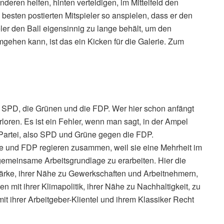
deren helfen, hinten verteidigen, im Mittelfeld den
esten postierten Mitspieler so anspielen, dass er den
eler den Ball eigensinnig zu lange behält, um den
mgehen kann, ist das ein Kicken für die Galerie. Zum
ie SPD, die Grünen und die FDP. Wer hier schon anfängt
rloren. Es ist ein Fehler, wenn man sagt, in der Ampel
 Partei, also SPD und Grüne gegen die FDP.
 und FDP regieren zusammen, weil sie eine Mehrheit im
 gemeinsame Arbeitsgrundlage zu erarbeiten. Hier die
Stärke, ihrer Nähe zu Gewerkschaften und Arbeitnehmern,
en mit ihrer Klimapolitik, ihrer Nähe zu Nachhaltigkeit, zu
t ihrer Arbeitgeber-Klientel und ihrem Klassiker Recht