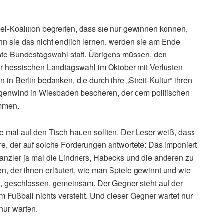
l-Koalition begreifen, dass sie nur gewinnen können,
 sie das nicht endlich lernen, werden sie am Ende
hste Bundestagswahl statt. Übrigens müssen, den
er hessischen Landtagswahl im Oktober mit Verlusten
n in Berlin bedanken, die durch ihre „Streit-Kultur“ ihren
egenwind in Wiesbaden bescheren, der dem politischen
immen.
e mal auf den Tisch hauen sollten. Der Leser weiß, dass
ere, der auf solche Forderungen antwortete: Das imponiert
Kanzler ja mal die Lindners, Habecks und die anderen zu
n, der ihnen erläutert, wie man Spiele gewinnt und wie
rt, geschlossen, gemeinsam. Der Gegner steht auf der
om Fußball nichts versteht. Und dieser Gegner wartet nur
nur warten.