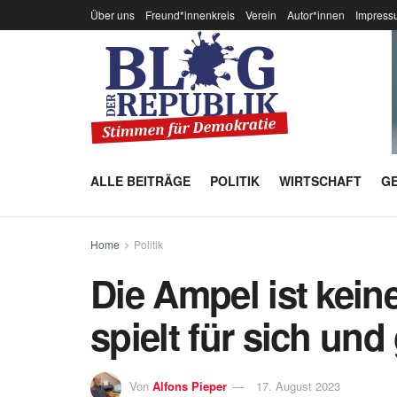
Über uns
Freund*innenkreis
Verein
Autor*innen
Impress
ALLE BEITRÄGE
POLITIK
WIRTSCHAFT
GE
Home
Politik
Die Ampel ist kein
spielt für sich un
Von
Alfons Pieper
17. August 2023