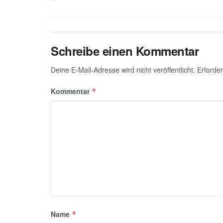
p
m
n
o
e
p
o
k
Schreibe einen Kommentar
Deine E-Mail-Adresse wird nicht veröffentlicht.
Erforder
Kommentar
*
Name
*