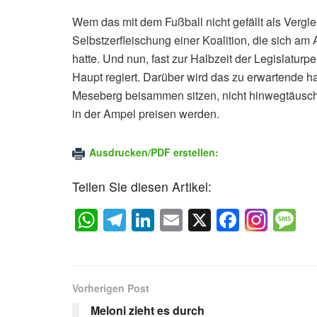
Wem das mit dem Fußball nicht gefällt als Verglei
Selbstzerfleischung einer Koalition, die sich a
hatte. Und nun, fast zur Halbzeit der Legislatur
Haupt regiert. Darüber wird das zu erwartende 
Meseberg beisammen sitzen, nicht hinwegtäusch
in der Ampel preisen werden.
Ausdrucken/PDF erstellen:
Teilen Sie diesen Artikel:
W
T
Li
E
X
F
M
h
el
n
m
a
e
at
e
k
ail
c
s
s
gr
e
e
a
Vorherigen Post
A
a
dI
b
g
Meloni zieht es durch