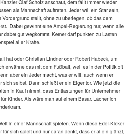
 Kanzler Olaf Scholz anschaut, dem fällt immer wieder
sen als Mannschaft auftreten. Jeder will ein Star sein,
n Vordergrund stellt, ohne zu überlegen, ob das dem
zuerst. Dabei gewinnt eine Ampel-Regierung nur, wenn alle
er dabei gut wegkommt. Keiner darf punkten zu Lasten
spiel aller Kräfte.
ll hat oder Christian Lindner oder Robert Habeck, um
h erwähne das mit dem Fußball, weil es in der Politik oft
enn aber ein Jeder macht, was er will, auch wenn er
sich selbst. Dann schießt er ein Eigentor. Wie jetzt die
halten in Kauf nimmt, dass Entlastungen für Unternehmer
ür Kinder. Als wäre man auf einem Basar. Lächerlich
Kinderkram.
Welt in einer Mannschaft spielen. Wenn diese Edel-Kicker
ür sich spielt und nur daran denkt, dass er allein glänzt,