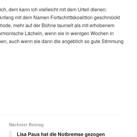
ch, dem kann ich vielleicht mit dem Urteil dienen:
m Anfang mit dem Namen Fortschrittskoalition geschmückt
periode, mehr auf der Bühne taumelt als mit erhobenem
harmonische Lächeln, wenn sie in wenigen Wochen in
en, auch wenn sie dann die angeblich so gute Stimmung
s
Nächster Beitrag
Lisa Paus hat die Notbremse gezogen