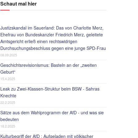
Schaut mal hier
Justizskandal im Sauerland: Das von Charlotte Merz,
Ehefrau von Bundeskanzler Friedrich Merz, geleitete
Amtsgericht erließ einen rechtswidrigen
Durchsuchungsbeschluss gegen eine junge SPD-Frau
08.09.2025
Geschichtsrevisionismus: Basteln an der „zweiten
Geburt“
15.4.2025
Leak zu Zwei-Klassen-Struktur beim BSW - Sahras
Knechte
22.2.2025
Sätze aus dem Wahlprogramm der AfD - und was sie
bedeuten
18.2.2025
Kulturbegriff der AfD : Aufgeladen mit völkischer