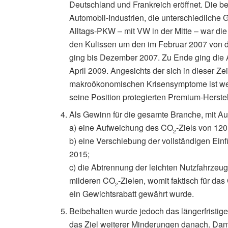
Deutschland und Frankreich eröffnet. Die be
Automobil-Industrien, die unterschiedliche
Alltags-PKW – mit VW in der Mitte – war di
den Kulissen um den im Februar 2007 von d
ging bis Dezember 2007. Zu Ende ging die 
April 2009. Angesichts der sich in dieser Z
makroökonomischen Krisensymptome ist wen
seine Position protegierten Premium-Herstel
Als Gewinn für die gesamte Branche, mit Au
a) eine Aufweichung des CO
-Ziels von 12
2
b) eine Verschiebung der vollständigen Ei
2015;
c) die Abtrennung der leichten Nutzfahrzeug
milderen CO
-Zielen, womit faktisch für 
2
ein Gewichtsrabatt gewährt wurde.
Beibehalten wurde jedoch das längerfristig
das Ziel weiterer Minderungen danach. Dami