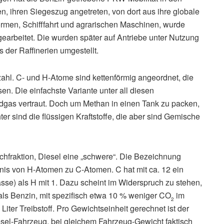
 ihren Siegeszug angetreten, von dort aus ihre globale
ormen, Schifffahrt und agrarischen Maschinen, wurde
arbeitet. Die wurden später auf Antriebe unter Nutzung
 der Raffinerien umgestellt.
lzahl. C- und H-Atome sind kettenförmig angeordnet, die
. Die einfachste Variante unter all diesen
rdgas vertraut. Doch um Methan in einen Tank zu packen,
ter sind die flüssigen Kraftstoffe, die aber sind Gemische
schfraktion, Diesel eine „schwere“. Die Bezeichnung
ltnis von H-Atomen zu C-Atomen. C hat mit ca. 12 ein
sse) als H mit 1. Dazu scheint im Widerspruch zu stehen,
 als Benzin, mit spezifisch etwa 10 % weniger CO
im
2
iter Treibstoff. Pro Gewichtseinheit gerechnet ist der
esel-Fahrzeug, bei gleichem Fahrzeug-Gewicht faktisch