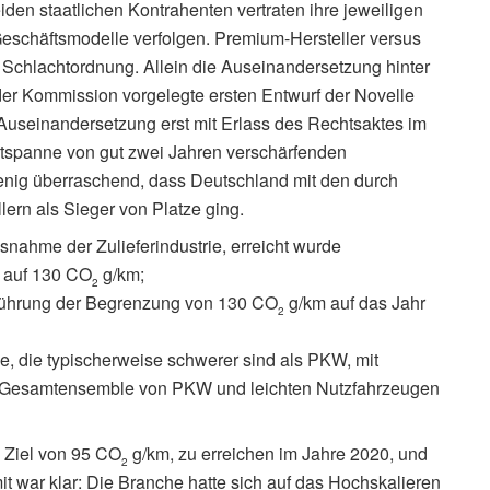
iden staatlichen Kontrahenten vertraten ihre jeweiligen
 Geschäftsmodelle verfolgen. Premium-Hersteller versus
e Schlachtordnung. Allein die Auseinandersetzung hinter
er Kommission vorgelegte ersten Entwurf der Novelle
Auseinandersetzung erst mit Erlass des Rechtsaktes im
eitspanne von gut zwei Jahren verschärfenden
ig überraschend, dass Deutschland mit den durch
lern als Sieger von Platze ging.
snahme der Zulieferindustrie, erreicht wurde
0 auf 130 CO
g/km;
2
nführung der Begrenzung von 130 CO
g/km auf das Jahr
2
e, die typischerweise schwerer sind als PKW, mit
das Gesamtensemble von PKW und leichten Nutzfahrzeugen
e Ziel von 95 CO
g/km, zu erreichen im Jahre 2020, und
2
t war klar: Die Branche hatte sich auf das Hochskalieren