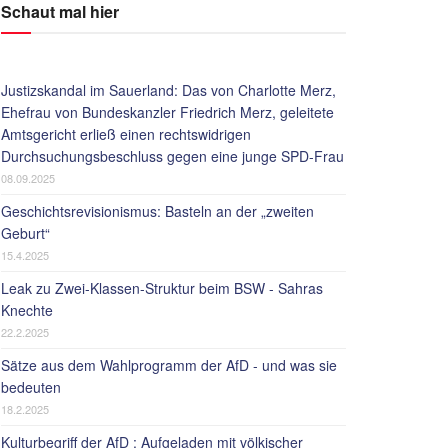
Schaut mal hier
Justizskandal im Sauerland: Das von Charlotte Merz,
Ehefrau von Bundeskanzler Friedrich Merz, geleitete
Amtsgericht erließ einen rechtswidrigen
Durchsuchungsbeschluss gegen eine junge SPD-Frau
08.09.2025
Geschichtsrevisionismus: Basteln an der „zweiten
Geburt“
15.4.2025
Leak zu Zwei-Klassen-Struktur beim BSW - Sahras
Knechte
22.2.2025
Sätze aus dem Wahlprogramm der AfD - und was sie
bedeuten
18.2.2025
Kulturbegriff der AfD : Aufgeladen mit völkischer