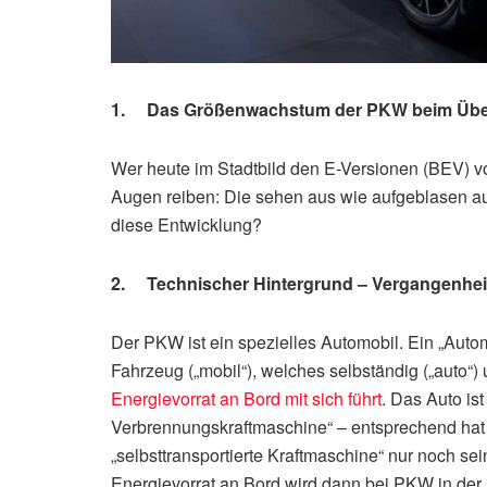
1. Das Größenwachstum der PKW beim Üb
Wer heute im Stadtbild den E-Versionen (BEV) v
Augen reiben: Die sehen aus wie aufgeblasen aus
diese Entwicklung?
2. Technischer Hintergrund – Vergangenhei
Der PKW ist ein spezielles Automobil. Ein „Autom
Fahrzeug („mobil“), welches selbständig („auto“) 
Energievorrat an Bord mit sich führt
. Das Auto ist
Verbrennungskraftmaschine“ – entsprechend hat es
„selbsttransportierte Kraftmaschine“ nur noch se
Energievorrat an Bord wird dann bei PKW in der R