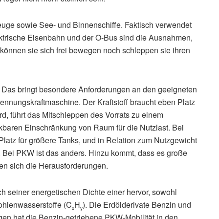
euge sowie See- und Binnenschiffe. Faktisch verwendet
elektrische Eisenbahn und der O-Bus sind die Ausnahmen,
 können sie sich frei bewegen noch schleppen sie ihren
. Das bringt besondere Anforderungen an den geeigneten
rbrennungskraftmaschine. Der Kraftstoff braucht eben Platz
ird, führt das Mitschleppen des Vorrats zu einem
baren Einschränkung von Raum für die Nutzlast. Bei
Platz für größere Tanks, und in Relation zum Nutzgewicht
in. Bei PKW ist das anders. Hinzu kommt, dass es große
en sich die Herausforderungen.
ich seiner energetischen Dichte einer hervor, sowohl
ohlenwasserstoffe (C
H
). Die Erdölderivate Benzin und
x
y
gen hat die Benzin-getriebene PKW-Mobilität in den