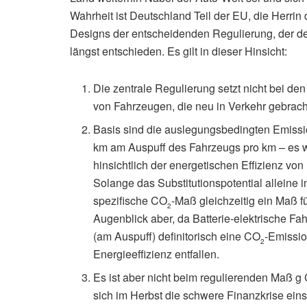
Wahrheit ist Deutschland Teil der EU, die Herrin
Designs der entscheidenden Regulierung, der de
längst entschieden. Es gilt in dieser Hinsicht:
Die zentrale Regulierung setzt nicht bei de
von Fahrzeugen, die neu in Verkehr gebrac
Basis sind die auslegungsbedingten Emiss
km am Auspuff des Fahrzeugs pro km – es 
hinsichtlich der energetischen Effizienz vo
Solange das Substitutionspotential alleine
spezifische CO
-Maß gleichzeitig ein Maß f
2
Augenblick aber, da Batterie-elektrische Fah
(am Auspuff) definitorisch eine CO
-Emissio
2
Energieeffizienz entfallen.
Es ist aber nicht beim regulierenden Maß g
sich im Herbst die schwere Finanzkrise einst