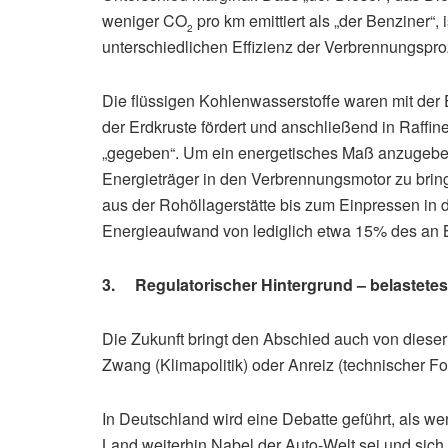
weniger CO
pro km emittiert als „der Benziner“, 
2
unterschiedlichen Effizienz der Verbrennungspr
Die flüssigen Kohlenwasserstoffe waren mit der 
der Erdkruste fördert und anschließend in Raffine
„gegeben“. Um ein energetisches Maß anzugebe
Energieträger in den Verbrennungsmotor zu bring
aus der Rohöllagerstätte bis zum Einpressen in 
Energieaufwand von lediglich etwa 15% des an
3. Regulatorischer Hintergrund – belastetes 
Die Zukunft bringt den Abschied auch von dieser 
Zwang (Klimapolitik) oder Anreiz (technischer Fortsc
In Deutschland wird eine Debatte geführt, als we
Land weiterhin Nabel der Auto-Welt sei und sich