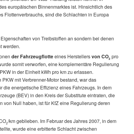
 des europäischen Binnenmarktes ist. Hinsichtlich des
s Flottenverbrauchs, sind die Schlachten in Europa
n Eigenschaften von Treibstoffen an sondern bei denen
ht werden.
ionen
der Fahrzeugflotte
eines Herstellers
von CO
pro
2
wurde somit verworfen, eine komplementäre Regulierung
n PKW in der Einheit kWh pro km zu erlassen.
 in PKW mit Verbrenner-Motor bestand, war das
ür die energetische Effizienz eines Fahrzeugs. In dem
rzeuge (BEV) in den Kreis der Substitute eintraten, die
n von Null haben, ist für KfZ eine Regulierung deren
 CO
/km geblieben. Im Februar des Jahres 2007, in dem
2
ellte, wurde eine erbitterte Schlacht zwischen