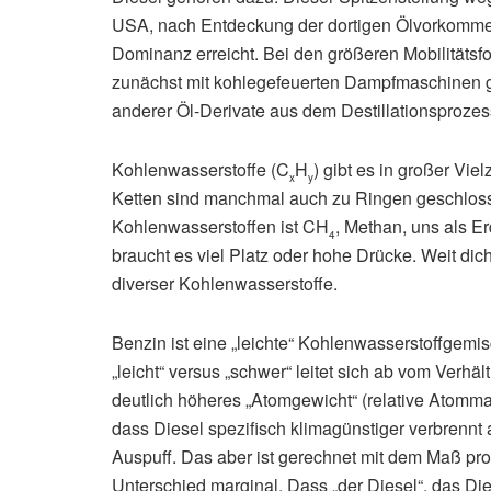
USA, nach Entdeckung der dortigen Ölvorkommen,
Dominanz erreicht. Bei den größeren Mobilitätsf
zunächst mit kohlegefeuerten Dampfmaschinen ge
anderer Öl-Derivate aus dem Destillationsprozess
Kohlenwasserstoffe (C
H
) gibt es in großer Vie
x
y
Ketten sind manchmal auch zu Ringen geschlossen
Kohlenwasserstoffen ist CH
, Methan, uns als E
4
braucht es viel Platz oder hohe Drücke. Weit dich
diverser Kohlenwasserstoffe.
Benzin ist eine „leichte“ Kohlenwasserstoffgemi
„leicht“ versus „schwer“ leitet sich ab vom Verhä
deutlich höheres „Atomgewicht“ (relative Atomma
dass Diesel spezifisch klimagünstiger verbrennt
Auspuff. Das aber ist gerechnet mit dem Maß pro L
Unterschied marginal. Dass „der Diesel“, das Di