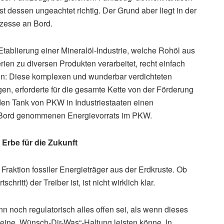
ist dessen ungeachtet richtig. Der Grund aber liegt in der
ozesse an Bord.
Etablierung einer Mineralöl-Industrie, welche Rohöl aus
rien zu diversen Produkten verarbeitet, recht einfach
n: Diese komplexen und wunderbar verdichteten
en, erforderte für die gesamte Kette von der Förderung
den Tank von PKW in Industriestaaten einen
 Bord genommenen Energievorrats im PKW.
Erbe für die Zukunft
Fraktion fossiler Energieträger aus der Erdkruste. Ob
hritt) der Treiber ist, ist nicht wirklich klar.
nn noch regulatorisch alles offen sei, als wenn dieses
 eine „Wünsch-Dir-Was“-Haltung leisten könne. In