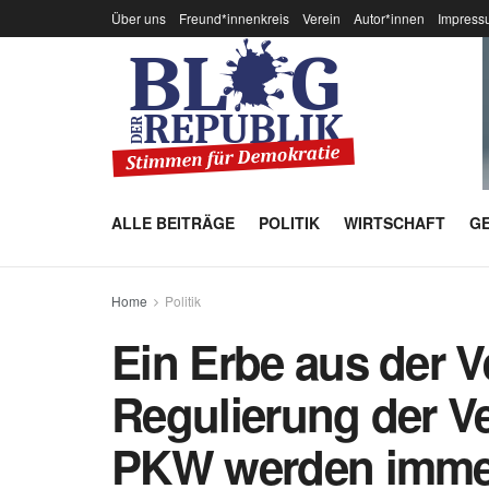
Über uns
Freund*innenkreis
Verein
Autor*innen
Impress
ALLE BEITRÄGE
POLITIK
WIRTSCHAFT
GE
Home
Politik
Ein Erbe aus der 
Regulierung der Ve
PKW werden imme