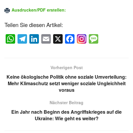
Ausdrucken/PDF erstellen:
Teilen Sie diesen Artikel:
W
T
Li
E
X
F
M
h
el
n
m
a
e
at
e
k
ail
c
ss
s
gr
e
e
a
Vorherigen Post
A
a
dI
b
g
Keine ökologische Politik ohne soziale Umverteilung:
p
m
n
o
e
Mehr Klimaschutz setzt weniger soziale Ungleichheit
voraus
p
o
k
Nächster Beitrag
Ein Jahr nach Beginn des Angriffskrieges auf die
Ukraine: Wie geht es weiter?