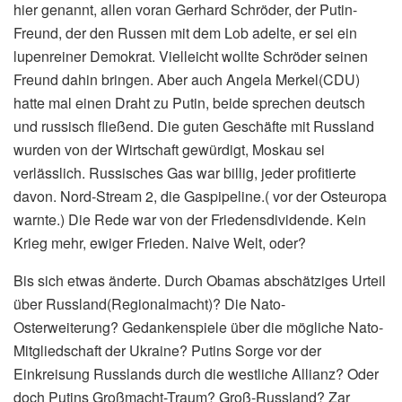
hier genannt, allen voran Gerhard Schröder, der Putin-
Freund, der den Russen mit dem Lob adelte, er sei ein
lupenreiner Demokrat. Vielleicht wollte Schröder seinen
Freund dahin bringen. Aber auch Angela Merkel(CDU)
hatte mal einen Draht zu Putin, beide sprechen deutsch
und russisch fließend. Die guten Geschäfte mit Russland
wurden von der Wirtschaft gewürdigt, Moskau sei
verlässlich. Russisches Gas war billig, jeder profitierte
davon. Nord-Stream 2, die Gaspipeline.( vor der Osteuropa
warnte.) Die Rede war von der Friedensdividende. Kein
Krieg mehr, ewiger Frieden. Naive Welt, oder?
Bis sich etwas änderte. Durch Obamas abschätziges Urteil
über Russland(Regionalmacht)? Die Nato-
Osterweiterung? Gedankenspiele über die mögliche Nato-
Mitgliedschaft der Ukraine? Putins Sorge vor der
Einkreisung Russlands durch die westliche Allianz? Oder
doch Putins Großmacht-Traum? Groß-Russland? Zar