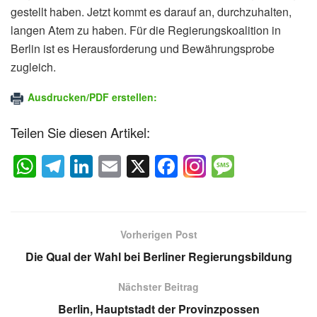
gestellt haben. Jetzt kommt es darauf an, durchzuhalten,
langen Atem zu haben. Für die Regierungskoalition in
Berlin ist es Herausforderung und Bewährungsprobe
zugleich.
Ausdrucken/PDF erstellen:
Teilen Sie diesen Artikel:
W
T
Li
E
X
F
M
h
el
n
m
a
e
at
e
k
ail
c
ss
s
gr
e
e
a
Vorherigen Post
A
a
dI
b
g
Die Qual der Wahl bei Berliner Regierungsbildung
p
m
n
o
e
Nächster Beitrag
p
o
Berlin, Hauptstadt der Provinzpossen