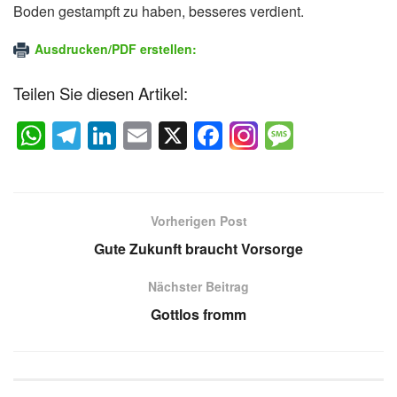
Boden gestampft zu haben, besseres verdient.
Ausdrucken/PDF erstellen:
Teilen Sie diesen Artikel:
W
T
Li
E
X
F
M
h
el
n
m
a
e
at
e
k
ail
c
ss
s
gr
e
e
a
Vorherigen Post
A
a
dI
b
g
Gute Zukunft braucht Vorsorge
p
m
n
o
e
Nächster Beitrag
p
o
Gottlos fromm
k