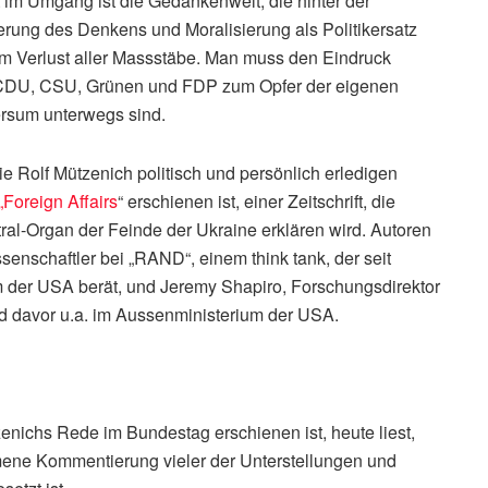
im Umgang ist die Gedankenwelt, die hinter der
erung des Denkens und Moralisierung als Politikersatz
um Verlust aller Massstäbe. Man muss den Eindruck
 CDU, CSU, Grünen und FDP zum Opfer der eigenen
rsum unterwegs sind.
die Rolf Mützenich politisch und persönlich erledigen
„Foreign Affairs
“ erschienen ist, einer Zeitschrift, die
al-Organ der Feinde der Ukraine erklären wird. Autoren
enschaftler bei „RAND“, einem think tank, der seit
m der USA berät, und Jeremy Shapiro, Forschungsdirektor
d davor u.a. im Aussenministerium der USA.
nichs Rede im Bundestag erschienen ist, heute liest,
mene Kommentierung vieler der Unterstellungen und