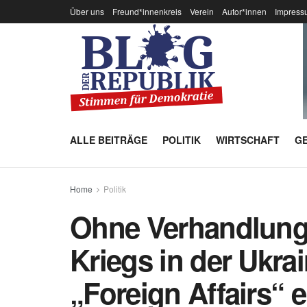
Über uns
Freund*innenkreis
Verein
Autor*innen
Impress
ALLE BEITRÄGE
POLITIK
WIRTSCHAFT
GE
Home
Politik
Ohne Verhandlung
Kriegs in der Ukra
„Foreign Affairs“ 