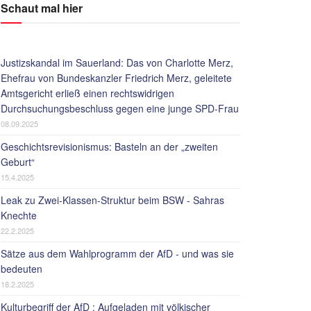
Schaut mal hier
Justizskandal im Sauerland: Das von Charlotte Merz,
Ehefrau von Bundeskanzler Friedrich Merz, geleitete
Amtsgericht erließ einen rechtswidrigen
Durchsuchungsbeschluss gegen eine junge SPD-Frau
08.09.2025
Geschichtsrevisionismus: Basteln an der „zweiten
Geburt“
15.4.2025
Leak zu Zwei-Klassen-Struktur beim BSW - Sahras
Knechte
22.2.2025
Sätze aus dem Wahlprogramm der AfD - und was sie
bedeuten
18.2.2025
Kulturbegriff der AfD : Aufgeladen mit völkischer