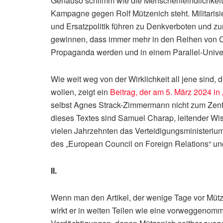
Genauso schlimm wie die Menschenfeindlichkeit 
Kampagne gegen Rolf Mützenich steht. Militarisi
und Ersatzpolitik führen zu Denkverboten und z
gewinnen, dass immer mehr in den Reihen von
Propaganda werden und in einem Parallel-Unive
Wie weit weg von der Wirklichkeit all jene sind, 
wollen, zeigt ein
Beitrag, der am 5. März 2024 in 
selbst Agnes Strack-Zimmermann nicht zum Zentr
dieses Textes sind Samuel Charap, leitender Wiss
vielen Jahrzehnten das Verteidigungsministeriu
des „European Council on Foreign Relations“ un
II.
Wenn man den Artikel, der wenige Tage vor Mütze
wirkt er in weiten Teilen wie eine vorweggenom