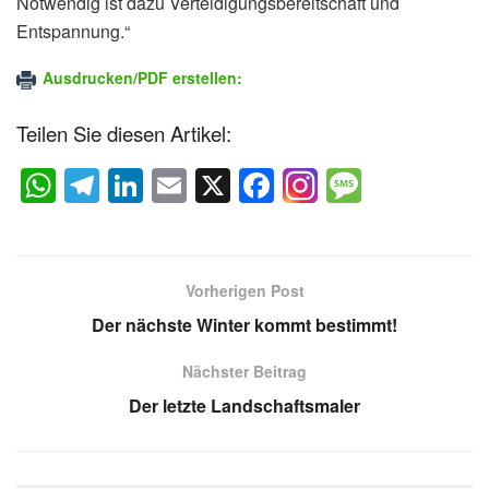
Notwendig ist dazu Verteidigungsbereitschaft und
Entspannung.“
Ausdrucken/PDF erstellen:
Teilen Sie diesen Artikel:
W
T
Li
E
X
F
M
h
el
n
m
a
e
at
e
k
ail
c
ss
s
gr
e
e
a
Vorherigen Post
A
a
dI
b
g
Der nächste Winter kommt bestimmt!
p
m
n
o
e
Nächster Beitrag
p
o
Der letzte Landschaftsmaler
k