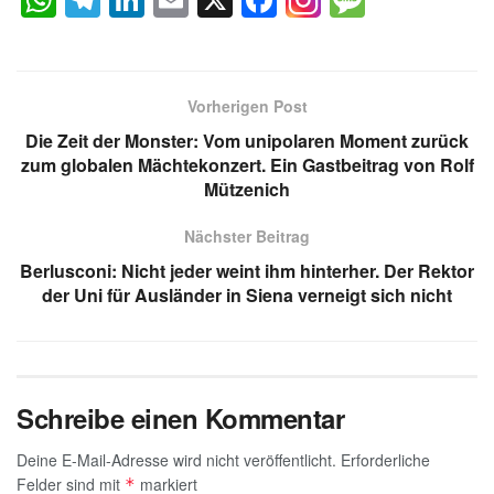
W
T
Li
E
X
F
M
h
el
n
m
a
e
at
e
k
ail
c
ss
s
gr
e
e
a
Vorherigen Post
A
a
dI
b
g
Die Zeit der Monster: Vom unipolaren Moment zurück
p
m
n
o
e
zum globalen Mächtekonzert. Ein Gastbeitrag von Rolf
Mützenich
p
o
k
Nächster Beitrag
Berlusconi: Nicht jeder weint ihm hinterher. Der Rektor
der Uni für Ausländer in Siena verneigt sich nicht
Schreibe einen Kommentar
Deine E-Mail-Adresse wird nicht veröffentlicht.
Erforderliche
Felder sind mit
markiert
*