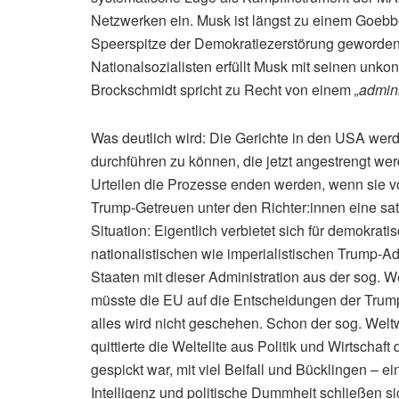
Netzwerken ein. Musk ist längst zu einem Goebb
Speerspitze der Demokratiezerstörung geworden.
Nationalsozialisten erfüllt Musk mit seinen unkon
Brockschmidt spricht zu Recht von einem
„admini
Was deutlich wird: Die Gerichte in den USA wer
durchführen zu können, die jetzt angestrengt w
Urteilen die Prozesse enden werden, wenn sie v
Trump-Getreuen unter den Richter:innen eine satt
Situation: Eigentlich verbietet sich für demokra
nationalistischen wie imperialistischen Trump-Ad
Staaten mit dieser Administration aus der sog. 
müsste die EU auf die Entscheidungen der Trump
alles wird nicht geschehen. Schon der sog. Weltw
quittierte die Weltelite aus Politik und Wirtsch
gespickt war, mit viel Beifall und Bücklingen – e
Intelligenz und politische Dummheit schließen sic