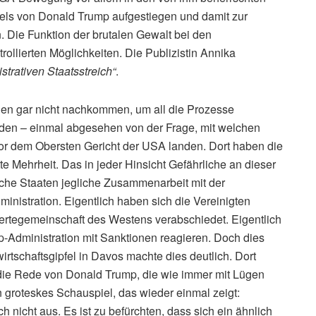
els von Donald Trump aufgestiegen und damit zur
 Die Funktion der brutalen Gewalt bei den
trollierten Möglichkeiten. Die Publizistin Annika
strativen Staatsstreich“
.
den gar nicht nachkommen, um all die Prozesse
erden – einmal abgesehen von der Frage, mit welchen
or dem Obersten Gericht der USA landen. Dort haben die
e Mehrheit. Das in jeder Hinsicht Gefährliche an dieser
tische Staaten jegliche Zusammenarbeit mit der
ministration. Eigentlich haben sich die Vereinigten
Wertegemeinschaft des Westens verabschiedet. Eigentlich
-Administration mit Sanktionen reagieren. Doch dies
irtschaftsgipfel in Davos machte dies deutlich. Dort
aft die Rede von Donald Trump, die wie immer mit Lügen
in groteskes Schauspiel, das wieder einmal zeigt:
h nicht aus. Es ist zu befürchten, dass sich ein ähnlich