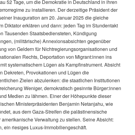
au 52 Tage, um die Demokratie in Deutschland in ihren
rrorregime zu installieren. Der derzeitige Präsident der
seiner Inauguration am 20. Januar 2025 die gleiche
m Diktator erklären und dann: jeden Tag im Stundentakt
on Tausenden Staatsbediensteten, Kündigung
rungen, (militärische) Annexionsabsichten gegenüber
ng von Geldern für Nichtregierungsorganisationen und
ationalen Rechts, Deportation von Migrant:innen ins
t mit systematischem Lügen als Kampfinstrument. Absicht
von Dekreten, Provokationen und Lügen die
tlichen Zielen abzulenken: die staatlichen Institutionen
reicherung Weniger, demokratisch gesinnte Bürger:innen
t und Medien zu lähmen. Einer der Höhepunkte dieser
lischen Ministerpräsidenten Benjamin Netanjahu, wie
kündet, aus dem Gaza-Streifen die palästinensische
 amerikanische Verwaltung zu stellen. Seine Absicht:
, ein riesiges Luxus-Immobiliengeschäft.