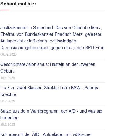
Schaut mal hier
Justizskandal im Sauerland: Das von Charlotte Merz,
Ehefrau von Bundeskanzler Friedrich Merz, geleitete
Amtsgericht erließ einen rechtswidrigen
Durchsuchungsbeschluss gegen eine junge SPD-Frau
08.09.2025
Geschichtsrevisionismus: Basteln an der „zweiten
Geburt“
15.4.2025
Leak zu Zwei-Klassen-Struktur beim BSW - Sahras
Knechte
22.2.2025
Sätze aus dem Wahlprogramm der AfD - und was sie
bedeuten
18.2.2025
Kulturbegriff der AfD : Aufgeladen mit völkischer