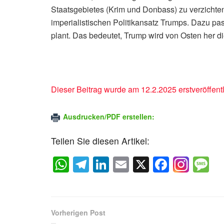
Staatsgebietes (Krim und Donbass) zu verzicht
imperialistischen Politikansatz Trumps. Dazu pa
plant. Das bedeutet, Trump wird von Osten her di
Dieser Beitrag wurde am 12.2.2025 erstveröffentl
Ausdrucken/PDF erstellen:
Teilen Sie diesen Artikel:
W
T
Li
E
X
F
M
h
el
n
m
a
e
at
e
k
ail
c
s
s
gr
e
e
a
Vorherigen Post