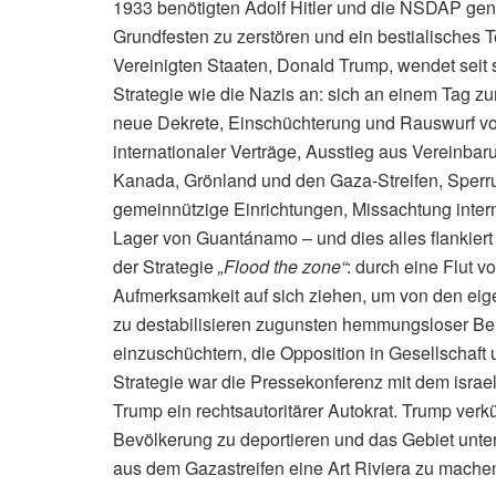
1933 benötigten Adolf Hitler und die NSDAP gen
Grundfesten zu zerstören und ein bestialisches Te
Vereinigten Staaten, Donald Trump, wendet seit 
Strategie wie die Nazis an:
sich an einem Tag zu
neue Dekrete, Einschüchterung und Rauswurf v
internationaler Verträge, Ausstieg aus Vereinba
Kanada, Grönland und den Gaza-Streifen, Sperru
gemeinnützige Einrichtungen, Missachtung intern
Lager von Guantánamo – und dies alles flankier
der Strategie
„Flood the zone“
: durch eine Flut 
Aufmerksamkeit auf sich ziehen, um von den eigen
zu destabilisieren zugunsten hemmungsloser Be
einzuschüchtern, die Opposition in Gesellschaf
Strategie war die Pressekonferenz mit dem israe
Trump ein rechtsautoritärer Autokrat. Trump ver
Bevölkerung zu deportieren und das Gebiet unter
aus dem Gazastreifen eine Art Riviera zu machen