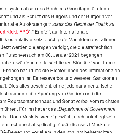
ertet systematisch das Recht als Grundlage für einen
chaft und als Schutz des Bürgers und der Bürgerin vor
 für alle Autokraten gilt
: „dass das Recht der Politik zu
ert Kickl, FPÖ
).
*
Er pfeift auf internationale
itik ostentativ ersetzt durch pure Machtdemonstrationen
tzt werden diejenigen verfolgt, die die strafrechtlich
lten Putschversuch am 06. Januar 2021 begangen
haben, während die tatsächlichen Straftäter von Trump
 Ebenso hat Trump die Richter:innen des Internationalen
Angehörigen mit Einreiseverbot und weiteren Sanktionen
aft. Dies alles geschieht, ohne jede parlamentarische
insbesondere die Sperrung von Geldern und die
p am Repräsentantenhaus und Senat vorbei vom reichsten
hführen. Für ihn hat er das
„Department of Government
st. Doch Musk ist weder gewählt, noch unterliegt sein
dem rechenschaftspflichtig. Zusätzlich setzt Musk die
AGA-Bewegung vor allem in den von ihm beherrschten