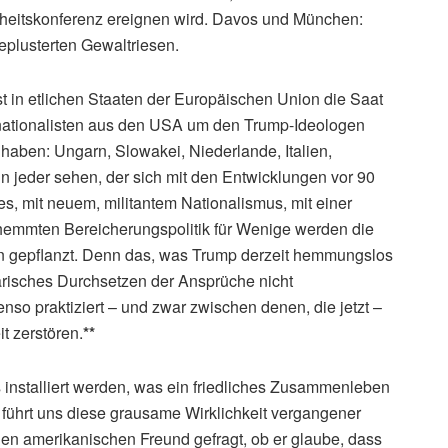
heitskonferenz ereignen wird. Davos und München:
lusterten Gewaltriesen.
st in etlichen Staaten der Europäischen Union die Saat
nationalisten aus den USA um den Trump-Ideologen
haben: Ungarn, Slowakei, Niederlande, Italien,
nn jeder sehen, der sich mit den Entwicklungen vor 90
es, mit neuem, militantem Nationalismus, mit einer
themmten Bereicherungspolitik für Wenige werden die
n gepflanzt. Denn das, was Trump derzeit hemmungslos
ärisches Durchsetzen der Ansprüche nicht
enso praktiziert – und zwar zwischen denen, die jetzt –
t zerstören.
**
 installiert werden, was ein friedliches Zusammenleben
ührt uns diese grausame Wirklichkeit vergangener
nen amerikanischen Freund gefragt, ob er glaube, dass