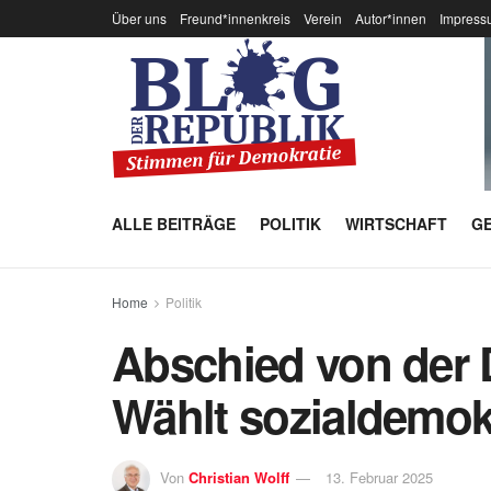
Über uns
Freund*innenkreis
Verein
Autor*innen
Impress
ALLE BEITRÄGE
POLITIK
WIRTSCHAFT
GE
Home
Politik
Abschied von der 
Wählt sozialdemok
Von
Christian Wolff
13. Februar 2025