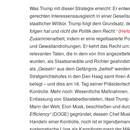
Was Trump mit dieser Strategie erreicht: Er entw
gerechten Interessensausgleich in einer Gesells
staatlicher Willkür. Trump folgt dem Grundsatz, der
folgen hat und nicht die Politik dem Recht.“
(
Herb
Zusammenarbeit, indem er eine regelbasierte Pol
und Gewaltandrohungen. Er kehrt das Recht um: Je
relevanten Taten, die in dem von ihm angezette
wurden, als Staatsanwälte und Richter geahndet 
als
„Geiseln“
aus dem Gefängnis
„befreit“
werden.
Strafgerichtshofes in den Den Haag samt ihren 
belegt – und dies am 18. Tag seiner Präsidentsch
Kontrolle. Mehr noch: Wesentliche Maßnahmen, 
Entlassung von Staatsbediensteten, lässt Trum
Mann der Welt, Elon Musk, beschließen und durc
Efficiency“
(DOGE) gegründet, dessen Chef Musk i
Handeln einer Kontrolle, noch ist er irgendjeman
systematische Lüge als Kampfinstrument der M