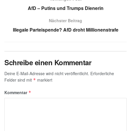
A
a
dI
b
g
AfD – Putins und Trumps Dienerin
p
m
n
o
e
Nächster Beitrag
p
o
Illegale Parteispende? AfD droht Millionenstrafe
k
Schreibe einen Kommentar
Deine E-Mail-Adresse wird nicht veröffentlicht.
Erforderliche
Felder sind mit
markiert
*
Kommentar
*