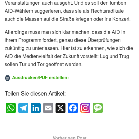
Veranstaltungen auch ausgeht. Und es soll den tumben
AfD-Wählern suggerieren, dass sie als Rechtsradikale
auch die Massen auf die Straße kriegen oder ins Konzert.
Allerdings muss man sich klar machen, dass die AfD in
ihrem Programm fordert, genau diese Überprüfungen
zukünftig zu unterlassen. Hier ist zu erkennen, wie sich die
AfD die Medienvielfalt der Zukunft vorstellt: Lug und Trug
sollen Tür und Tor geöffnet werden.
Ausdrucken/PDF erstellen:
Teilen Sie diesen Artikel:
W
T
Li
E
X
F
M
h
el
n
m
a
e
at
e
k
ail
c
ss
s
gr
e
e
a
Vorherigen Post