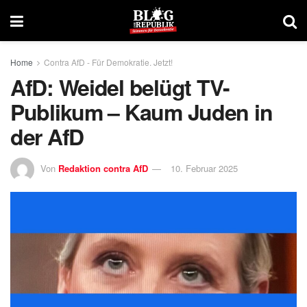
Home
Contra AfD - Für Demokratie. Jetzt!
AfD: Weidel belügt TV-
Publikum – Kaum Juden in
der AfD
Von
Redaktion contra AfD
10. Februar 2025