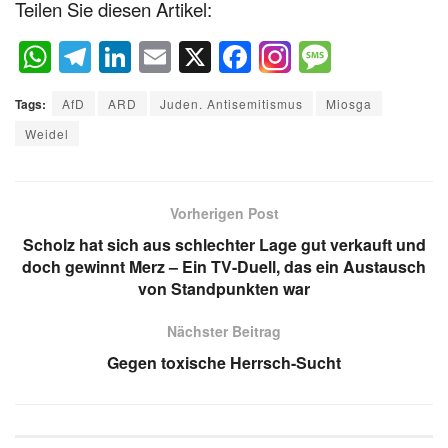
Teilen Sie diesen Artikel:
W
T
Li
E
X
F
M
h
el
n
m
a
e
Tags:
AfD
ARD
Juden. Antisemitismus
Miosga
at
e
k
ail
c
ss
Weidel
s
gr
e
e
a
A
a
dI
b
g
p
m
n
o
e
Vorherigen Post
p
o
Scholz hat sich aus schlechter Lage gut verkauft und
doch gewinnt Merz – Ein TV-Duell, das ein Austausch
k
von Standpunkten war
Nächster Beitrag
Gegen toxische Herrsch-Sucht