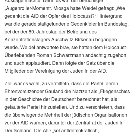
Aussage machte. Denn es war der berüchtigte
„Augenroller-Moment“. Miosga hatte Weidel gefragt: „Wie
gedenkt die AfD der Opfer des Holocaust?“ Hintergrund
war die gerade stattgefundene Gedenkfeier im Bundestag,
bei der der 80. Jahrestag der Befreiung des
Konzentrationslagers Auschwitz-Birkenau begangen
wurde. Weidel antwortete brav, sie hätten dem Holocaust-
Überlebenden Roman Schwarzmann andächtig zugehört
und auch applaudiert. Dann folgte der Satz über die
Mitglieder der Vereinigung der Juden in der AfD.
Ziel war es wohl, zu vermitteln, dass die Partei, deren
Ehrenvorsitzender Gauland die Nazizeit als „Fliegenschiss
in der Geschichte der Deutschen“ bezeichnet hat, als
geläuterte Partei hinzustellen. Und zu verschleiern, dass
die überwiegende Mehrheit der jüdischen Organisationen
vor der AfD warnen, darunter der Zentralrat der Juden in
Deutschland. Die AfD „sei antidemokratisch,