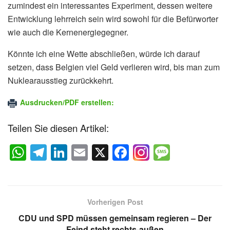
zumindest ein interessantes Experiment, dessen weitere
Entwicklung lehrreich sein wird sowohl für die Befürworter
wie auch die Kernenergiegegner.
Könnte ich eine Wette abschließen, würde ich darauf
setzen, dass Belgien viel Geld verlieren wird, bis man zum
Nuklearausstieg zurückkehrt.
Ausdrucken/PDF erstellen:
Teilen Sie diesen Artikel:
W
T
Li
E
X
F
M
h
el
n
m
a
e
at
e
k
ail
c
ss
s
gr
e
e
a
Vorherigen Post
A
a
dI
b
g
CDU und SPD müssen gemeinsam regieren – Der
Feind steht rechts-außen