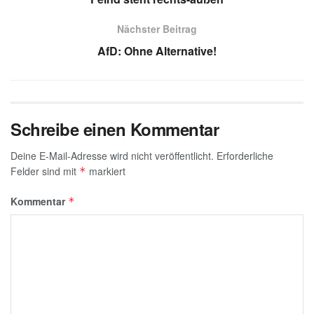
p
m
n
o
e
p
o
Nächster Beitrag
k
AfD: Ohne Alternative!
Schreibe einen Kommentar
Deine E-Mail-Adresse wird nicht veröffentlicht.
Erforderliche
Felder sind mit
markiert
*
Kommentar
*