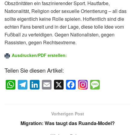
Obszönitäten ein faszinierender Sport. Hautfarbe,
Nationalität, Religion oder sexuelle Orientierung – all das
sollte eigentlich keine Rolle spielen. Hoffentlich sind die
echten Fans bereit und in der Lage, diese tolle Idee vom
Fußball zu verteidigen. Gegen Nationalisten, gegen
Rassisten, gegen Rechtsextreme.
Ausdrucken/PDF erstellen:
Teilen Sie diesen Artikel:
W
T
Li
E
X
F
M
h
el
n
m
a
e
at
e
k
ail
c
ss
s
gr
e
e
a
Vorherigen Post
A
a
dI
b
g
Migration: Was taugt das Ruanda-Model?
p
m
n
o
e