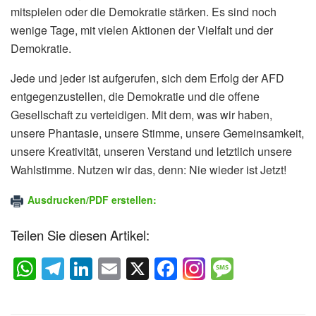
mitspielen oder die Demokratie stärken. Es sind noch
wenige Tage, mit vielen Aktionen der Vielfalt und der
Demokratie.
Jede und jeder ist aufgerufen, sich dem Erfolg der AFD
entgegenzustellen, die Demokratie und die offene
Gesellschaft zu verteidigen. Mit dem, was wir haben,
unsere Phantasie, unsere Stimme, unsere Gemeinsamkeit,
unsere Kreativität, unseren Verstand und letztlich unsere
Wahlstimme. Nutzen wir das, denn: Nie wieder ist Jetzt!
Ausdrucken/PDF erstellen:
Teilen Sie diesen Artikel:
W
T
Li
E
X
F
M
h
el
n
m
a
e
at
e
k
ail
c
ss