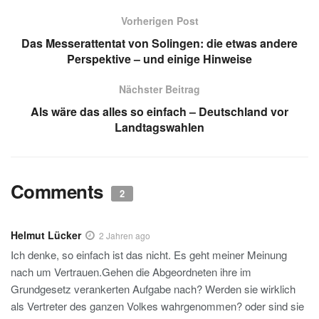
s
gr
e
e
a
Vorherigen Post
A
a
dI
b
g
Das Messerattentat von Solingen: die etwas andere
p
m
n
o
e
Perspektive – und einige Hinweise
p
o
Nächster Beitrag
k
Als wäre das alles so einfach – Deutschland vor
Landtagswahlen
Comments
2
Helmut Lücker
2 Jahren ago
Ich denke, so einfach ist das nicht. Es geht meiner Meinung
nach um Vertrauen.Gehen die Abgeordneten ihre im
Grundgesetz verankerten Aufgabe nach? Werden sie wirklich
als Vertreter des ganzen Volkes wahrgenommen? oder sind sie