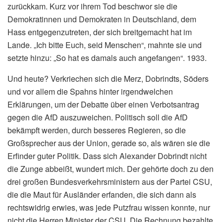
zurückkam. Kurz vor ihrem Tod beschwor sie die
Demokratinnen und Demokraten in Deutschland, dem
Hass entgegenzutreten, der sich breitgemacht hat im
Lande. „Ich bitte Euch, seid Menschen“, mahnte sie und
setzte hinzu: „So hat es damals auch angefangen“. 1933.
Und heute? Verkriechen sich die Merz, Dobrindts, Söders
und vor allem die Spahns hinter irgendwelchen
Erklärungen, um der Debatte über einen Verbotsantrag
gegen die AfD auszuweichen. Politisch soll die AfD
bekämpft werden, durch besseres Regieren, so die
Großsprecher aus der Union, gerade so, als wären sie die
Erfinder guter Politik. Dass sich Alexander Dobrindt nicht
die Zunge abbeißt, wundert mich. Der gehörte doch zu den
drei großen Bundesverkehrsministern aus der Partei CSU,
die die Maut für Ausländer erfanden, die sich dann als
rechtswidrig erwies, was jede Putzfrau wissen konnte, nur
nicht die Herren Minister der CSU. Die Rechnung bezahlte