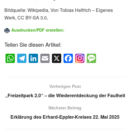
Bildquelle: Wikipedia, Von Tobias Helfrich – Eigenes
Werk, CC BY-SA 3.0,
Ausdrucken/PDF erstellen:
Teilen Sie diesen Artikel:
W
T
Li
E
X
F
M
h
el
n
m
a
e
at
e
k
ail
c
ss
s
gr
e
e
a
Vorherigen Post
A
a
dI
b
g
„Freizeitpark 2.0“ – die Wiederentdeckung der Faulheit
p
m
n
o
e
Nächster Beitrag
p
o
Erklärung des Erhard-Eppler-Kreises 22. Mai 2025
k